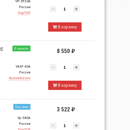
VP-3F10A
Россия
DigiTOP
В корзину
RE
В наличии
8 550 ₽
VA3F-40А
Россия
RostokElectro
В корзину
Под заказ
3 522 ₽
Vp-380A
Россия
DigiTOP