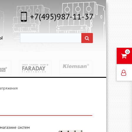
+7(495)987-11-37
Ы
0
напряжения
магазине систем