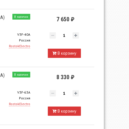
0A)
В наличии
7 650 ₽
V3F-40A
Россия
RostokElectro
В корзину
0A)
В наличии
8 330 ₽
V3F-63A
Россия
RostokElectro
В корзину