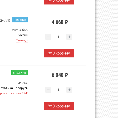
В корзину
3-63К
Под заказ
4 668 ₽
УЗМ-3-63К
Россия
Меандр
В корзину
В наличии
6 040 ₽
CP-731
спублика Беларусь
роавтоматика F&F
В корзину