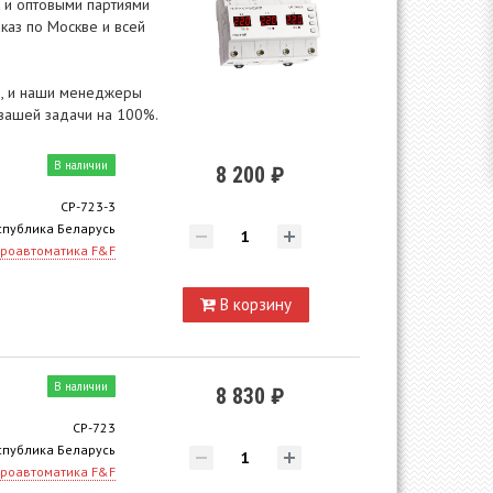
к и оптовыми партиями
каз по Москве и всей
ам, и наши менеджеры
вашей задачи на 100%.
В наличии
8 200 ₽
CP-723-3
спублика Беларусь
роавтоматика F&F
В корзину
В наличии
8 830 ₽
CP-723
спублика Беларусь
роавтоматика F&F