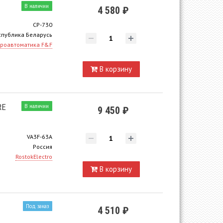
В наличии
4 580 ₽
CP-730
спублика Беларусь
роавтоматика F&F
В корзину
RE
В наличии
9 450 ₽
VA3F-63А
Россия
RostokElectro
В корзину
Под заказ
4 510 ₽