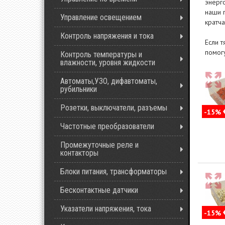
энерг
наши 
Управление освещением
кратч
Контроль напряжения и тока
Если 
помог
Контроль температуры и
влажности, уровня жидкости
Автоматы,УЗО, дифавтоматы,
рубильники
Розетки, выключатели, разъемы
-15%
Частотные преобразователи
Промежуточные реле и
контакторы
Блоки питания, трансформаторы
Бесконтактные датчики
Указатели напряжения, тока
-15%