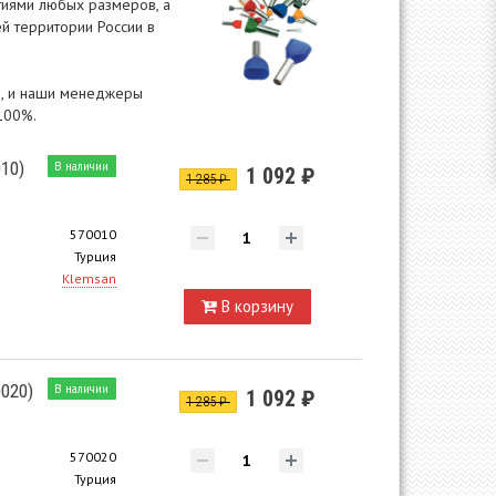
тиями любых размеров, а
й территории России в
ам, и наши менеджеры
100%.
10)
В наличии
1 092 ₽
1 285 ₽
570010
Турция
Klemsan
В корзину
020)
В наличии
1 092 ₽
1 285 ₽
570020
Турция