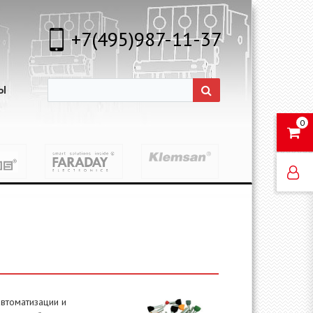
+7(495)987-11-37
Ы
0
автоматизации и