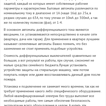
защитой, каждый из которых имеет собственные рабочие
параметры и характеристики. Бытовые автоматы различаются по
номинальному току в диапазоне от 1А (чаще 16а) до 25а, в
редких случаях до 63А, по току утечки от 10мА до 300мА, а так
же по количеству полюсов (фаз), от 1-4.
В основном автоматы дифференциального тока являются
вводными, т.е. устанавливаются непосредственно в начале сети
(квартира, дача или гараж). Для применения в квартире лучшими
называют селективные автоматы. Важно помнить, что без
заземления не стоит применять подобные устройства.
Стоимость дифференциальных выключателей сравнительно не
большая, а вот результат их работы, при случае, сэкономит не
малые средства семейного бюджета.
Лучше установить
устройство защиты на стиральную машину, чем потом
покупать новую или даже восстанавливать дачный дом после
пожара.
Установка и подключение не занимает много времени, так как не
требует применение какого либо специфического оборудование.
Любой квалифицированный электрик без труда выполнит все
необходимые работы, тем самым обеспечив безопасность
эксплуатации всего оборудования в целом. А купить эти