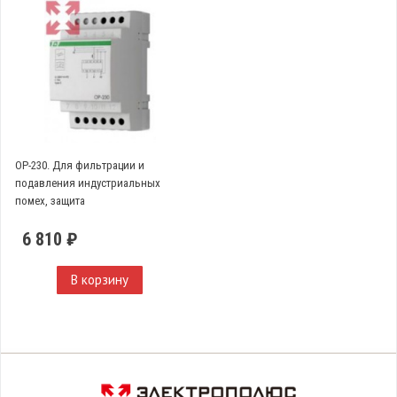
OP-230. Для фильтрации и
подавления индустриальных
помех, защита
электрооборудования импульсов
6 810 ₽
перенапряжения, монтаж на DIN-
рейке 35 мм
В корзину