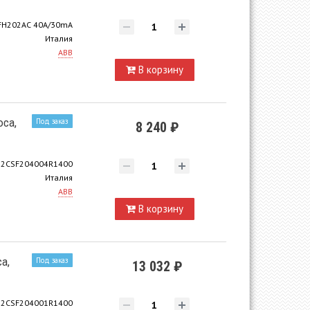
FH202AC 40A/30mA
Италия
ABB
В корзину
юса,
Под заказ
8 240 ₽
2CSF204004R1400
Италия
ABB
В корзину
а,
Под заказ
13 032 ₽
2CSF204001R1400