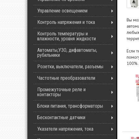
Управление освещением
Вы мо
Контроль напряжения и тока
автом
любых
Контроль температуры и
влажности, уровня жидкости
террит
Автоматы,УЗО, дифавтоматы,
Если 
рубильники
помогу
100%.
Розетки, выключатели, разъемы
Частотные преобразователи
Промежуточные реле и
контакторы
Блоки питания, трансформаторы
Бесконтактные датчики
Указатели напряжения, тока