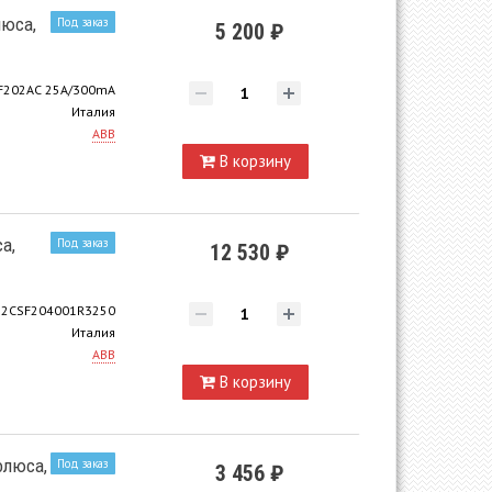
люса,
Под заказ
5 200 ₽
F202AC 25A/300mA
Италия
ABB
В корзину
а,
Под заказ
12 530 ₽
2CSF204001R3250
Италия
ABB
В корзину
олюса,
Под заказ
3 456 ₽