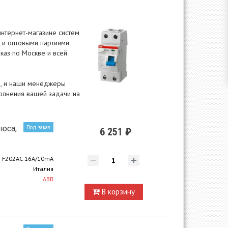
интернет-магазине систем
к и оптовыми партиями
каз по Москве и всей
ам, и наши менеджеры
полнения вашей задачи на
люса,
Под заказ
6 251 ₽
F202AC 16A/10mA
Италия
ABB
В корзину