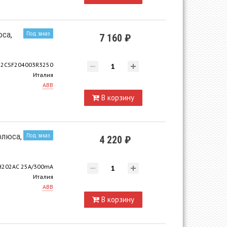
юса,
Под заказ
7 160 ₽
2CSF204003R3250
Италия
ABB
В корзину
олюса,
Под заказ
4 220 ₽
H202AC 25A/300mA
Италия
ABB
В корзину