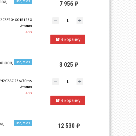
юса,
Под заказ
7 956 ₽
2CSF204004R1250
Италия
ABB
В корзину
олюса,
Под заказ
3 025 ₽
FH202AC 25A/30mA
Италия
ABB
В корзину
а,
Под заказ
12 530 ₽