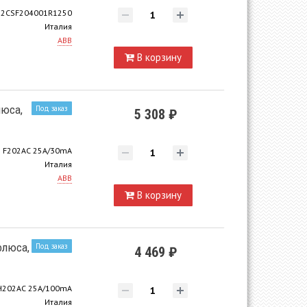
2CSF204001R1250
Италия
ABB
В корзину
люса,
Под заказ
5 308 ₽
F202AC 25A/30mA
Италия
ABB
В корзину
олюса,
Под заказ
4 469 ₽
H202AC 25A/100mA
Италия