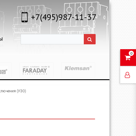
+7(495)987-11-37
Ы
0
ключения (УЗО)