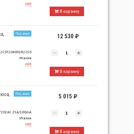
ABB
В корзину
а,
Под заказ
12 530 ₽
2CSF204001R2250
Италия
ABB
В корзину
люса,
Под заказ
5 015 ₽
F202AC 25A/100mA
Италия
ABB
В корзину