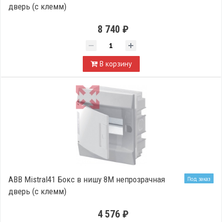
дверь (c клемм)
8 740 ₽
В корзину
ABB Mistral41 Бокс в нишу 8М непрозрачная
Под заказ
дверь (c клемм)
4 576 ₽