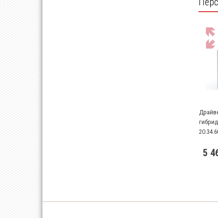
Перс
Драйве
гибрид
2O.34.6
5 4