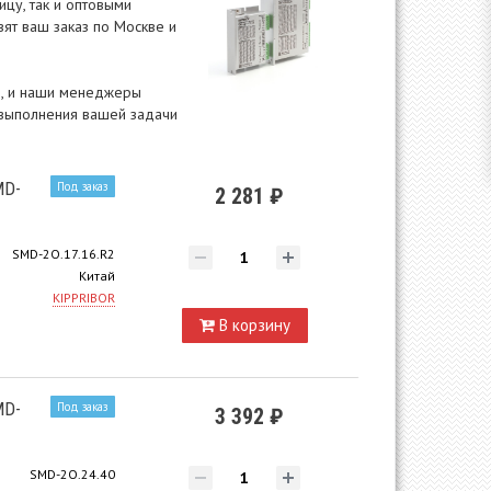
цу, так и оптовыми
ят ваш заказ по Москве и
ам, и наши менеджеры
 выполнения вашей задачи
MD-
Под заказ
2 281 ₽
SMD-2O.17.16.R2
Китай
KIPPRIBOR
В корзину
MD-
Под заказ
3 392 ₽
SMD-2O.24.40