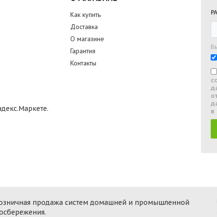
Р
Как купить
Доставка
О магазине
В
Гарантия
Контакты
с
д
о
д
в
 розничная продажа систем домашней и промышленной
госбережения.