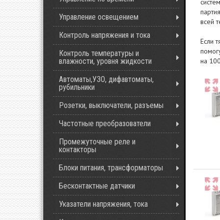
систе
парти
Управление освещением
всей т
Контроль напряжения и тока
Если 
помог
Контроль температуры и
влажности, уровня жидкости
на 10
Автоматы,УЗО, дифавтоматы,
рубильники
Розетки, выключатели, разъемы
Частотные преобразователи
Промежуточные реле и
контакторы
Блоки питания, трансформаторы
Бесконтактные датчики
Указатели напряжения, тока