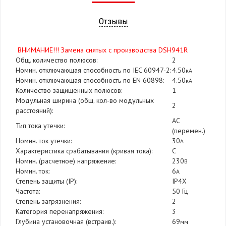
Отзывы
ВНИМАНИЕ!!! Замена снятых с производства DSH941R
Общ. количество полюсов:
2
Номин. отключающая способность по IEC 60947-2:
4.50
кА
Номин. отключающая способность по EN 60898:
4.50
кА
Количество защищенных полюсов:
1
Модульная ширина (общ. кол-во модульных
2
расстояний):
AC
Тип тока утечки:
(перемен.)
Номин. ток утечки:
30
А
Характеристика срабатывания (кривая тока):
C
Номин. (расчетное) напряжение:
230
В
Номин. ток:
6
А
Степень защиты (IP):
IP4X
Частота:
50 Гц
Степень загрязнения:
2
Категория перенапряжения:
3
Глубина установочная (встраив.):
69
мм