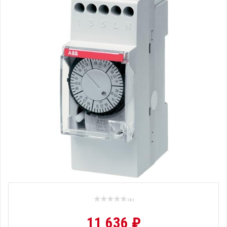
( 0 )
11 636 ₽