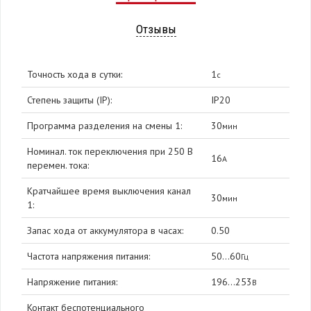
Отзывы
Точность хода в сутки:
1
с
Степень защиты (IP):
IP20
Программа разделения на смены 1:
30
мин
Номинал. ток переключения при 250 В
16
А
перемен. тока:
Кратчайшее время выключения канал
30
мин
1:
Запас хода от аккумулятора в часах:
0.50
Частота напряжения питания:
50...60
Гц
Напряжение питания:
196...253
В
Контакт беспотенциального