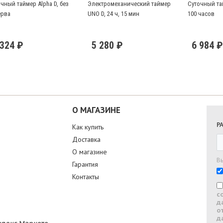
чный таймер Alpha D, без
Электромеханический таймер
Суточный та
ерва
UNO D, 24 ч, 15 мин
100 часов
 324 ₽
5 280 ₽
6 984 ₽
О МАГАЗИНЕ
Р
Как купить
Доставка
О магазине
В
Гарантия
Контакты
с
д
о
д