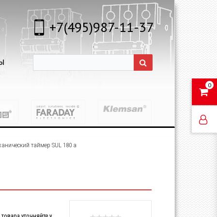
+7(495)987-11-37
Ы
0
анический таймер SUL 180 a
товара уточняйте у