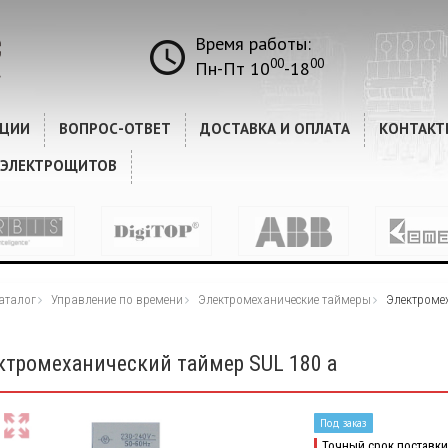
Время работы:
00
00
Пн-Пт 10
-18
КЦИИ
ВОПРОС-ОТВЕТ
ДОСТАВКА И ОПЛАТА
КОНТАКТ
 ЭЛЕКТРОЩИТОВ
аталог
Управление по времени
Электромеханические таймеры
Электромех
ктромеханический таймер SUL 180 a
Под заказ
Точный срок поставки 