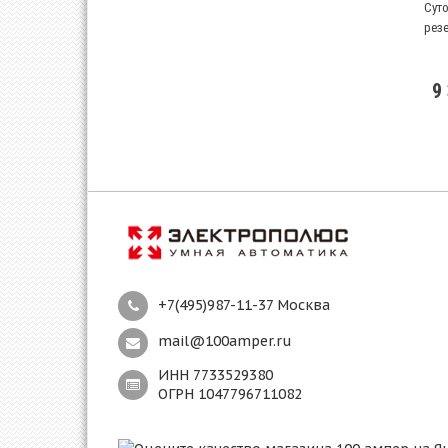
Суто
рез
9
+7(495)987-11-37 Москва
mail@100amper.ru
ИНН 7733529380
ОГРН 1047796711082