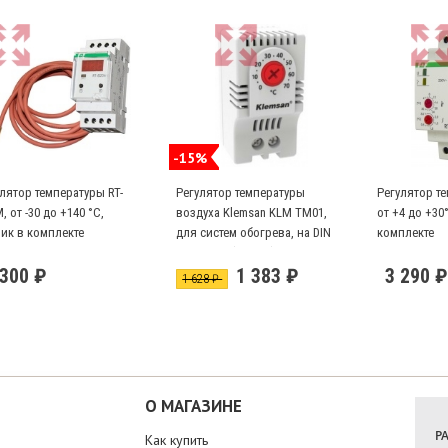
-15%
лятор температуры RT-
Регулятор температуры
Регулятор те
, от -30 до +140 °С,
воздуха Klemsan KLM TM01,
от +4 до +30°
ик в комплекте
для систем обогрева, на DIN
комплекте
дин рейку(680001)
 300 ₽
1 383 ₽
3 290 ₽
1 628 ₽
О МАГАЗИНЕ
Р
Как купить