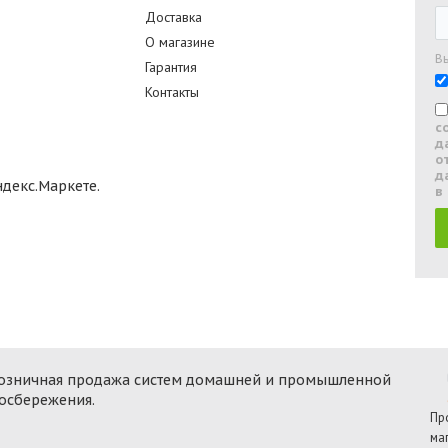
Доставка
О магазине
В
Гарантия
Контакты
с
д
о
д
в
 розничная продажа систем домашней и промышленной
госбережения.
Пр
ма