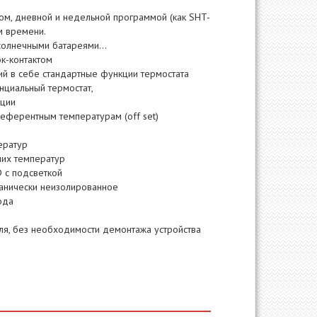
ом, дневной и недельной программой (как SHT-
м времени.
солнечными батареями...
к-контактом
й в себе стандартные функции термостата
нциальный термостат,
кции
еферентным температурам (off set)
ератур
чих температур
 с подсветкой
ванически неизолированное
ода
я, без необходимости демонтажа устройства