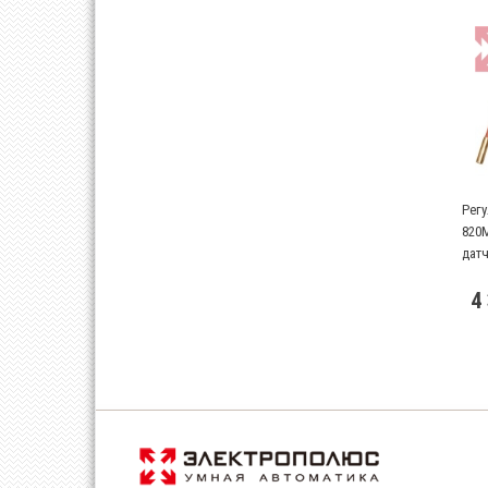
Регу
820M
датч
4