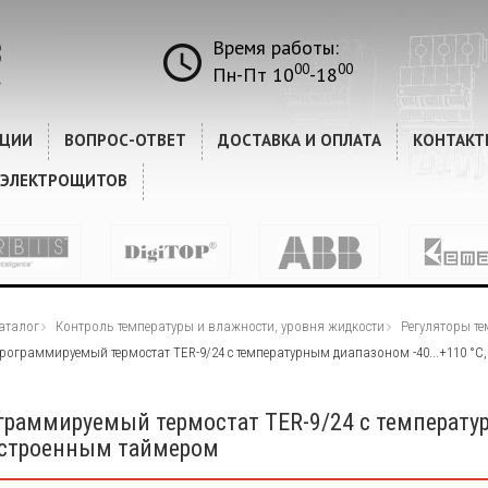
Время работы:
00
00
Пн-Пт 10
-18
КЦИИ
ВОПРОС-ОТВЕТ
ДОСТАВКА И ОПЛАТА
КОНТАКТ
 ЭЛЕКТРОЩИТОВ
аталог
Контроль температуры и влажности, уровня жидкости
Регуляторы т
рограммируемый термостат TER-9/24 с температурным диапазоном -40...+110 °C
граммируемый термостат TER-9/24 с температур
встроенным таймером