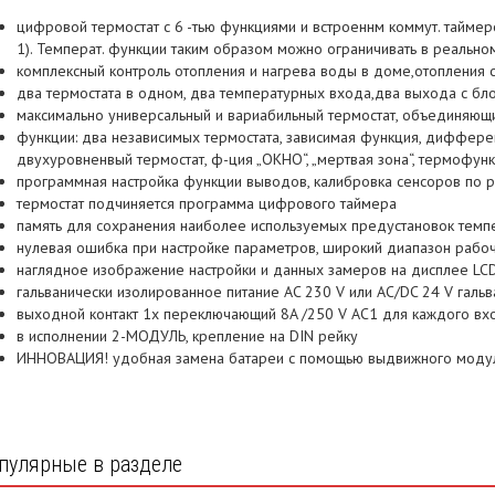
цифровой термостат с 6 -тью функциями и встроеннм коммут. таймер
1). Температ. функции таким образом можно ограничивать в реально
комплексный контроль отопления и нагрева воды в доме,отопления 
два термостата в одном, два температурных входа,два выхода с бло
максимально универсальный и вариабильный термостат, объединяющи
функции: два независимых термостата, зависимая функция, диффере
двухуровненвый термостат, ф-ция „ОКНО“, „мертвая зона“, термофун
программная настройка функции выводов, калибровка сенсоров по р
термостат подчиняется программа цифрового таймера
память для сохранения наиболее используемых предустановок темп
нулевая ошибка при настройке параметров, широкий диапазон рабо
наглядное изображение настройки и данных замеров на дисплее LCD
гальванически изолированное питание AC 230 V или AC/DC 24 V галь
выходной контакт 1x переключающий 8A /250 V AC1 для каждого вх
в исполнении 2-МОДУЛЬ, крепление на DIN рейку
ИННОВАЦИЯ! удобная замена батареи с помощью выдвижного модул
пулярные в разделе