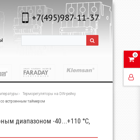
+7(495)987-11-37
Ы
0
емпературы
Терморегуляторы на DIN-рейку
, со встроенным таймером
ным диапазоном -40...+110 °C,