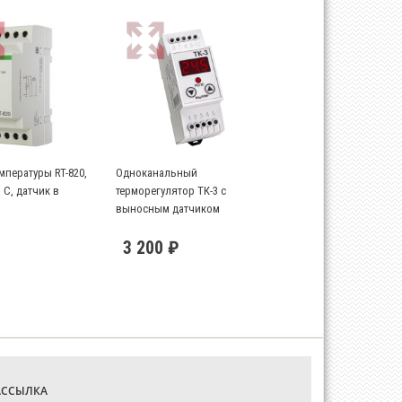
мпературы RT-820,
Одноканальный
 С, датчик в
терморегулятор ТК-3 с
выносным датчиком
3 200 ₽
АССЫЛКА