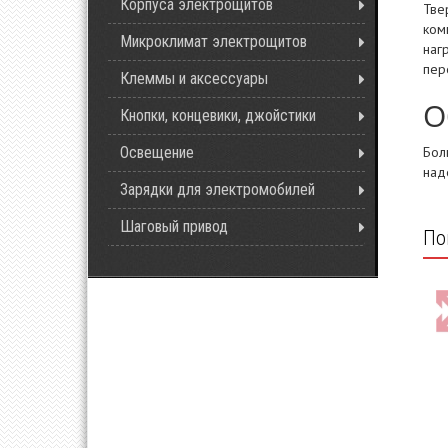
Корпуса электрощитов
Тве
ком
Микроклимат электрощитов
наг
пер
Клеммы и аксессуары
О
Кнопки, концевики, джойстики
Бол
Освещение
над
Зарядки для электромобилей
Шаговый привод
По