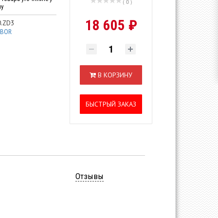
( 0 )
ну
18 605 ₽
.ZD3
IBOR
В КОРЗИНУ
БЫСТРЫЙ ЗАКАЗ
Отзывы