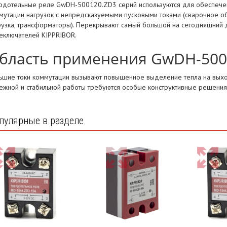
рдотельные реле GwDH-500120.ZD3 серий используются для обеспечени
мутации нагрузок с непредсказуемыми пусковыми токами (сварочное о
рузка, трансформаторы). Перекрывают самый большой на сегодняшний д
еключателей KIPPRIBOR.
бласть применения GwDH-500
ьшие токи коммутации вызывают повышенное выделение тепла на выхо
ежной и стабильной работы требуются особые конструктивные решения
пулярные в разделе