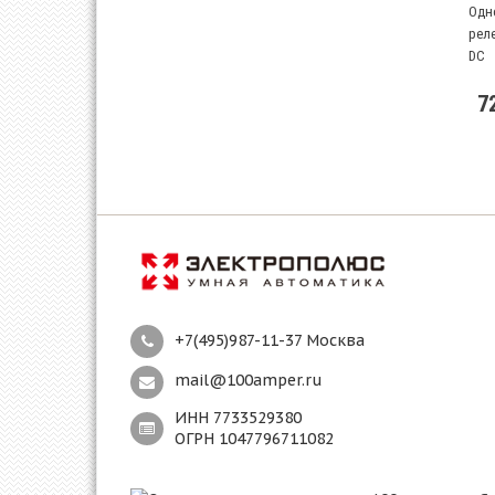
Одн
реле
DC
7
+7(495)987-11-37 Москва
mail@100amper.ru
ИНН 7733529380
ОГРН 1047796711082