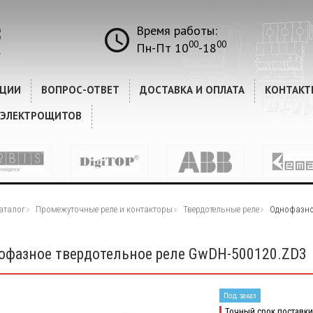
Время работы:
00
00
Пн-Пт 10
-18
КЦИИ
ВОПРОС-ОТВЕТ
ДОСТАВКА И ОПЛАТА
КОНТАКТ
 ЭЛЕКТРОЩИТОВ
аталог
Промежуточные реле и контакторы
Твердотельные реле
Однофазное
офазное твердотельное реле GwDH-500120.ZD3
Под заказ
Точный срок поставки 