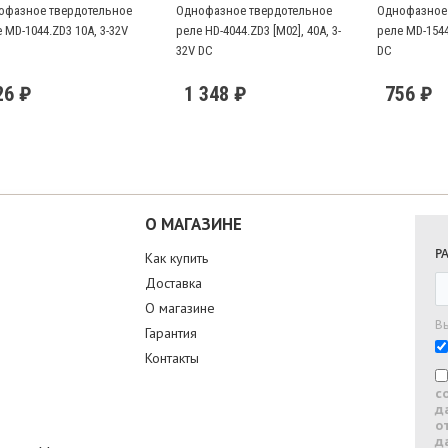
офазное твердотельное
Однофазное твердотельное
Однофазное 
 MD-1044.ZD3 10А, 3-32V
реле HD-4044.ZD3 [M02], 40А, 3-
реле MD-1544
32V DC
DC
26 ₽
1 348 ₽
756 ₽
О МАГАЗИНЕ
Р
Как купить
Доставка
О магазине
В
Гарантия
Контакты
с
д
о
д