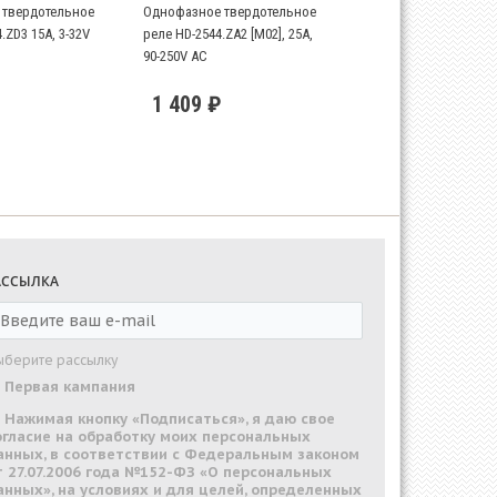
твердотельное
Однофазное твердотельное
.ZD3 15А, 3-32V
реле HD-2544.ZA2 [M02], 25А,
90-250V AC
1 409 ₽
АССЫЛКА
ыберите рассылку
Первая кампания
Нажимая кнопку «Подписаться», я даю свое
огласие на обработку моих персональных
анных, в соответствии с Федеральным законом
т 27.07.2006 года №152-ФЗ «О персональных
анных», на условиях и для целей, определенных