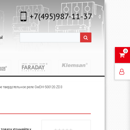
+7(495)987-11-37
Ы
0
 твердотельное реле GwDH-500120.ZD3
товара уточняйте у