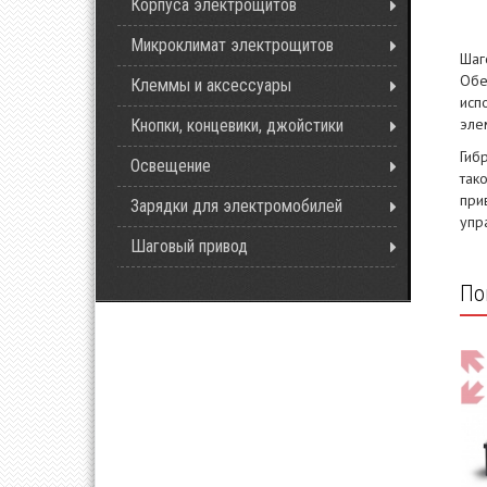
Корпуса электрощитов
Микроклимат электрощитов
Шаг
Обе
Клеммы и аксессуары
исп
эле
Кнопки, концевики, джойстики
Гиб
Освещение
так
при
Зарядки для электромобилей
упр
Шаговый привод
По