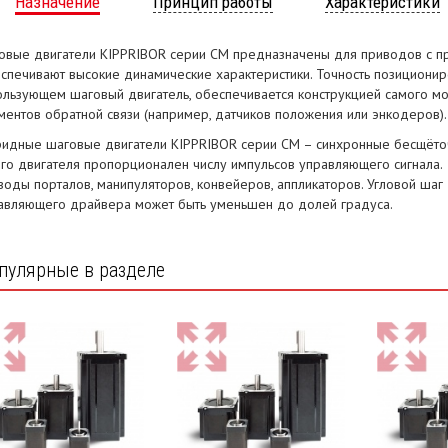
Назначение
Принцип работы
Характеристики
овые двигатели KIPPRIBOR серии CM предназначены для приводов с п
спечивают высокие динамические характеристики. Точность позиционир
ользующем шаговый двигатель, обеспечивается конструкцией самого мо
ментов обратной связи (например, датчиков положения или энкодеров).
ридные шаговые двигатели KIPPRIBOR серии СМ – синхронные бесщёточ
ого двигателя пропорционален числу импульсов управляющего сигнала.
воды порталов, манипуляторов, конвейеров, аппликаторов. Угловой шаг 
авляющего драйвера может быть уменьшен до долей градуса.
пулярные в разделе