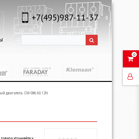
+7(495)987-11-37
Ы
0
й двигатель CM-086.60.12N
товара уточняйте у