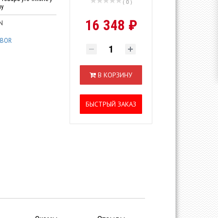
( 0 )
ну
16 348 ₽
N
IBOR
В КОРЗИНУ
БЫСТРЫЙ ЗАКАЗ