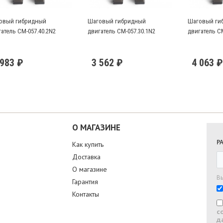
овый гибридный
Шаговый гибридный
Шаговый ги
атель CM-057.40.2N2
двигатель CM-057.30.1N2
двигатель CM
 983 ₽
3 562 ₽
4 063 ₽
О МАГАЗИНЕ
Р
Как купить
Доставка
О магазине
В
Гарантия
Контакты
с
д