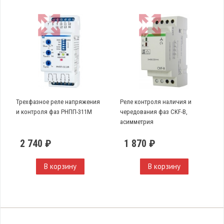
Трехфазное реле напряжения
Реле контроля наличия и
и контроля фаз РНПП-311M
чередования фаз CKF-B,
асимметрия
2 740 ₽
1 870 ₽
В корзину
В корзину