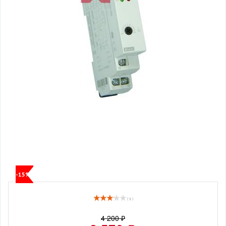
-15%
( 3 )
4 200 ₽