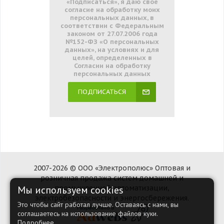
«Подписаться», я даю свое
согласие на обработку моих
персональных данных, в
соответствии с Федеральным
законом от 27.07.2006 года
№152-ФЗ «О персональных
данных», на условиях и для
целей, определенных в
Согласии на обработку
персональных данных
ПОДПИСАТЬСЯ
2007-2026 © ООО «Электрополюс» Оптовая и
розничная продажа систем домашней и
Мы используем cookies
промышленной автоматизации,
электробезопасности и энергосбережения.
Это чтобы сайт работал лучше. Оставаясь с нами, вы
соглашаетесь на использование файлов куки.
Подробнее