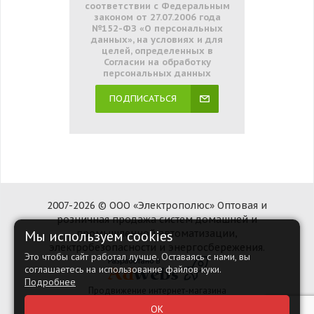
соответствии с Федеральным
законом от 27.07.2006 года
№152-ФЗ «О персональных
данных», на условиях и для
целей, определенных в
Согласии на обработку
персональных данных
ПОДПИСАТЬСЯ
2007-2026 © ООО «Электрополюс» Оптовая и
розничная продажа систем домашней и
Мы используем cookies
промышленной автоматизации,
электробезопасности и энергосбережения.
Это чтобы сайт работал лучше. Оставаясь с нами, вы
соглашаетесь на использование файлов куки.
Подробнее
Продвижение интернет-магазина
Наверх
ОК