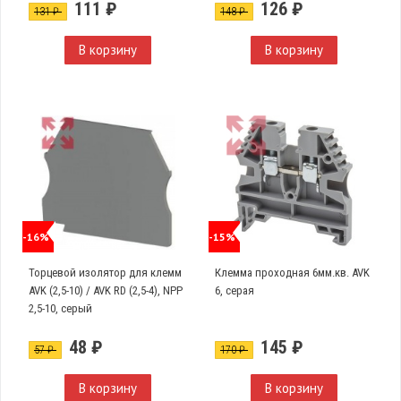
111 ₽
126 ₽
131 ₽
148 ₽
В корзину
В корзину
-16%
-15%
Торцевой изолятор для клемм
Клемма проходная 6мм.кв. AVK
AVK (2,5-10) / AVK RD (2,5-4), NPP
6, серая
2,5-10, серый
48 ₽
145 ₽
57 ₽
170 ₽
В корзину
В корзину