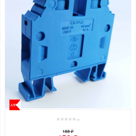
-19%
( 0 )
188 ₽