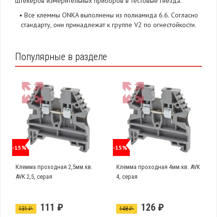
штекеров измерительных приборов в тестовые гнезда.
•
Все клеммы ONKA выполнены из полиамида 6.6. Согласно
стандарту, они принадлежат к группе V2 по огнестойкости.
Популярные в разделе
-15%
-15%
Клемма проходная 2,5мм.кв.
Клемма проходная 4мм.кв. AVK
AVK 2,5, серая
4, серая
111 ₽
126 ₽
131 ₽
148 ₽