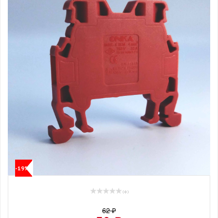
-19%
( 0 )
62 ₽