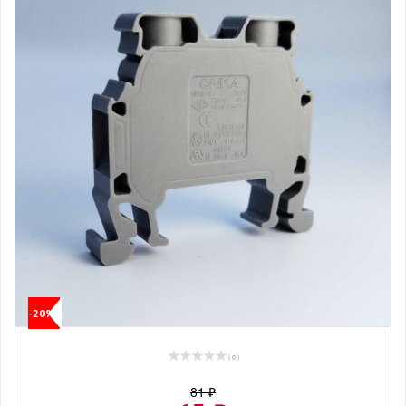
-20%
( 0 )
81 ₽