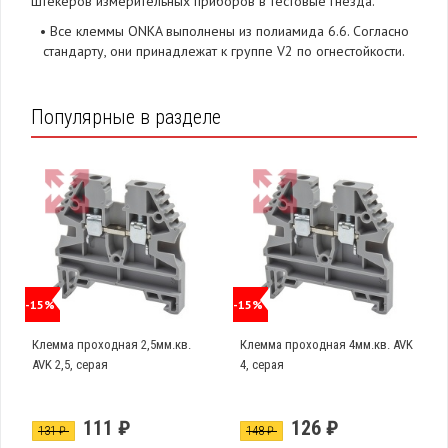
штекеров измерительных приборов в тестовые гнезда.
•
Все клеммы ONKA выполнены из полиамида 6.6. Согласно
стандарту, они принадлежат к группе V2 по огнестойкости.
Популярные в разделе
-15%
-15%
Клемма проходная 2,5мм.кв.
Клемма проходная 4мм.кв. AVK
AVK 2,5, серая
4, серая
111 ₽
126 ₽
131 ₽
148 ₽