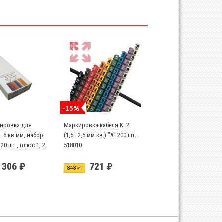
-15%
ировка для
Маркировка кабеля KE2
..6 кв мм, набор
(1,5...2,5 мм.кв.) "А" 200 шт.
 20 шт., плюс 1, 2,
518010
 20шт
 306 ₽
721 ₽
848 ₽