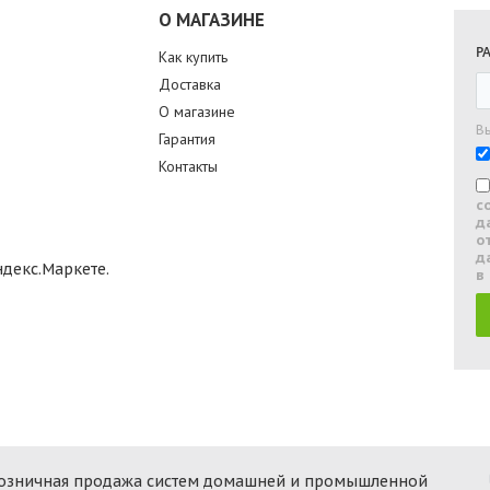
О МАГАЗИНЕ
Р
Как купить
Доставка
О магазине
В
Гарантия
Контакты
с
д
о
д
в
 розничная продажа систем домашней и промышленной