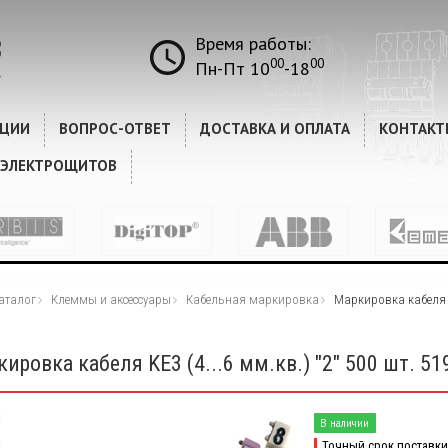
Время работы:
00
00
Пн-Пт 10
-18
КЦИИ
ВОПРОС-ОТВЕТ
ДОСТАВКА И ОПЛАТА
КОНТАКТ
 ЭЛЕКТРОЩИТОВ
аталог
Клеммы и аксессуары
Кабельная маркировка
Маркировка кабеля KE
ировка кабеля KE3 (4...6 мм.кв.) "2" 500 шт. 51
В наличии
Точный срок поставки 