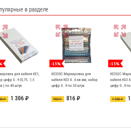
пулярные в разделе
%
-15%
-15%
кировка для кабеля KE1,
KE320C Маркировка для
KE332C Марк
р цифр 0...9 (0,75...1,5
кабеля KE3 4...6 кв мм, набор
кабеля KE3 4.
в.) по 40 штук
цифр 0...9 по 20 штук
цифр 0...9 по
А, В, С, N по
1 306 ₽
816 ₽
1
36 ₽
960 ₽
1 536 ₽