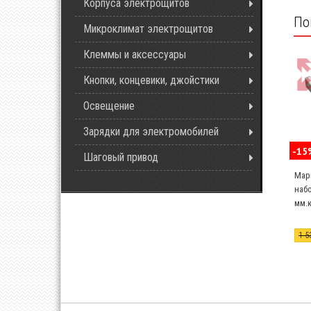
Корпуса электрощитов
По
Микроклимат электрощитов
Клеммы и аксессуары
Кнопки, концевики, джойстики
Освещение
Зарядки для электромобилей
-15
Шаговый привод
Мар
набо
мм.к
1 5