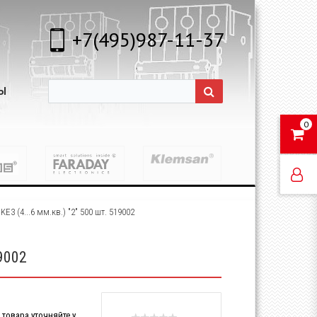
+7(495)987-11-37
Ы
0
3 (4...6 мм.кв.) "2" 500 шт. 519002
9002
товара уточняйте у