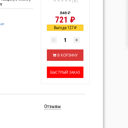
( 0 )
ну
848 ₽
721 ₽
san
Выгода 127 ₽
В КОРЗИНУ
БЫСТРЫЙ ЗАКАЗ
Отзывы