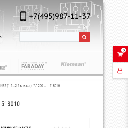
+7(495)987-11-37
Ы
0
2 (1,5...2,5 мм.кв.) "А" 200 шт. 518010
. 518010
товара уточняйте у