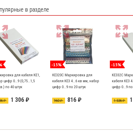
пулярные в разделе
%
-15%
-15%
кировка для кабеля KE1,
KE320C Маркировка для
KE332C Марк
р цифр 0...9 (0,75...1,5
кабеля KE3 4...6 кв мм, набор
кабеля KE3 4.
в.) по 40 штук
цифр 0...9 по 20 штук
цифр 0...9 по
А, В, С, N по
1 306 ₽
816 ₽
1
36 ₽
960 ₽
1 536 ₽