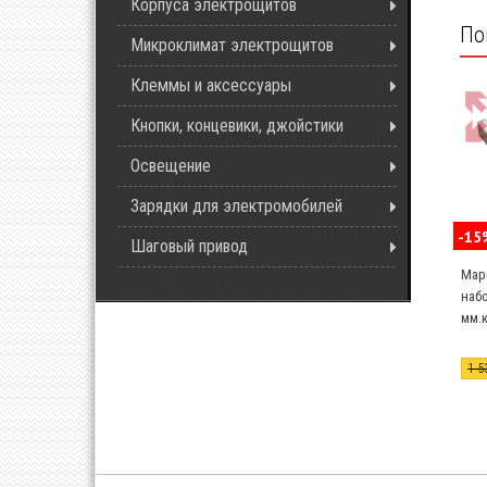
Корпуса электрощитов
По
Микроклимат электрощитов
Клеммы и аксессуары
Кнопки, концевики, джойстики
Освещение
Зарядки для электромобилей
-15
Шаговый привод
Мар
набо
мм.к
1 5