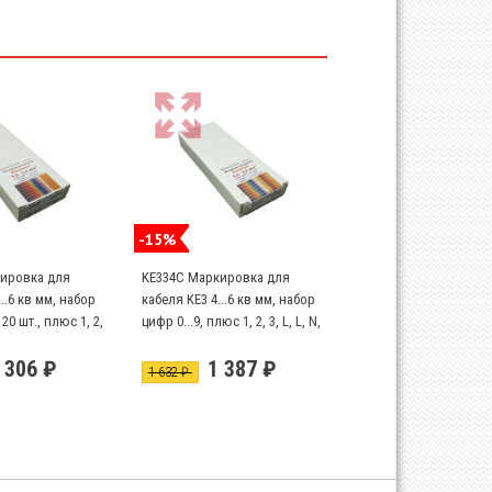
-15%
ировка для
KE334C Маркировка для
..6 кв мм, набор
кабеля KE3 4...6 кв мм, набор
 20 шт., плюс 1, 2,
цифр 0...9, плюс 1, 2, 3, L, L, N,
 20шт
PE по 20шт
 306 ₽
1 387 ₽
1 632 ₽