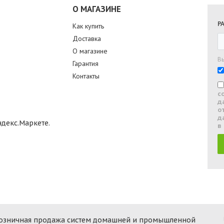
О МАГАЗИНЕ
Р
Как купить
Доставка
О магазине
В
Гарантия
Контакты
с
д
о
д
в
 розничная продажа систем домашней и промышленной