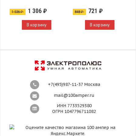
по 20шт
1 306 ₽
721 ₽
1 536 ₽
848 ₽
В корзину
В корзину
+7(495)987-11-37 Москва
mail@100amper.ru
ИНН 7733529380
ОГРН 1047796711082