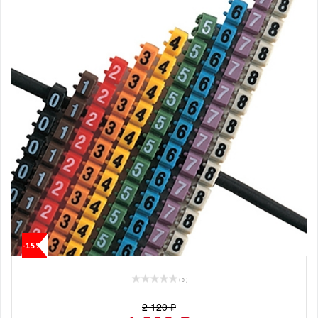
-15%
( 0 )
2 120 ₽