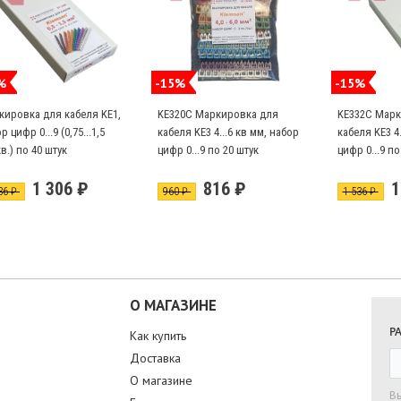
%
-15%
-15%
кировка для кабеля KE1,
KE320C Маркировка для
KE332C Марк
р цифр 0...9 (0,75...1,5
кабеля KE3 4...6 кв мм, набор
кабеля KE3 4.
в.) по 40 штук
цифр 0...9 по 20 штук
цифр 0...9 по
А, В, С, N по
1 306 ₽
816 ₽
1
36 ₽
960 ₽
1 536 ₽
О МАГАЗИНЕ
Р
Как купить
Доставка
О магазине
В