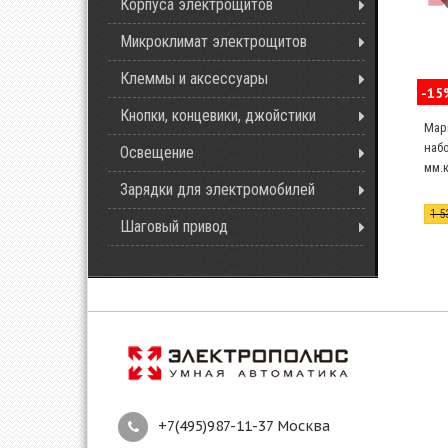
Корпуса электрощитов
Микроклимат электрощитов
Клеммы и аксессуары
-15
Кнопки, концевики, джойстики
Мар
набо
Освещение
мм.к
Зарядки для электромобилей
1 5
Шаговый привод
+7(495)987-11-37 Москва