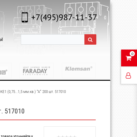
+7(495)987-11-37
Ы
0
1 (0,75...1,5 мм.кв.) "А" 200 шт. 517010
т. 517010
товара уточняйте у