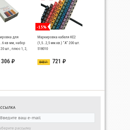
-15%
ировка для
Маркировка кабеля KE2
..6 кв мм, набор
(1,5...2,5 мм.кв.) "А" 200 шт.
 20 шт., плюс 1, 2,
518010
 20шт
 306 ₽
721 ₽
848 ₽
АССЫЛКА
ыберите рассылку