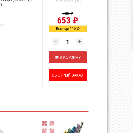
( 0 )
ну
768 ₽
653 ₽
san
Выгода 115 ₽
В КОРЗИНУ
БЫСТРЫЙ ЗАКАЗ