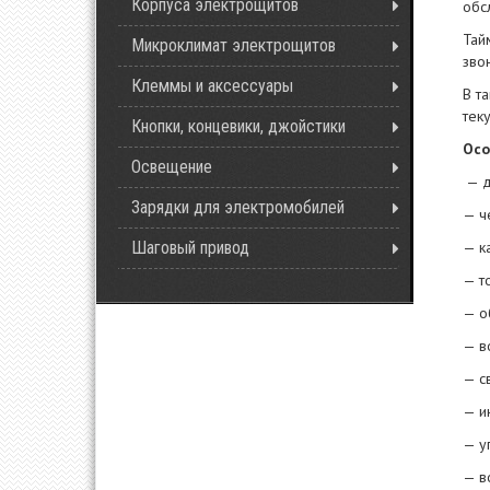
Корпуса электрощитов
обс
Тай
Микроклимат электрощитов
зво
Клеммы и аксессуары
В т
тек
Кнопки, концевики, джойстики
Осо
Освещение
— д
Зарядки для электромобилей
— ч
— к
Шаговый привод
— т
— о
— в
— с
— и
— у
— в