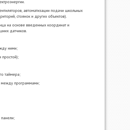
ектроэнергии.
вентиляторов, автоматизации подачи школьных
иторий, стоянок и других объектов).
лнца на основе введенных координат и
шних датчиков.
жду ними;
 простой);
го таймера;
х между программами;
 панели;