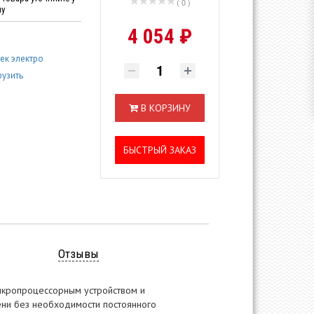
( 0 )
ну
4 054 ₽
ек электро
рузить
В КОРЗИНУ
БЫСТРЫЙ ЗАКАЗ
Отзывы
икропроцессорным устройством и
ени без необходимости постоянного