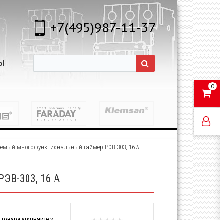
+7(495)987-11-37
Ы
0
емый многофункциональный таймер РЭВ-303, 16 А
ЭВ-303, 16 А
товара уточняйте у