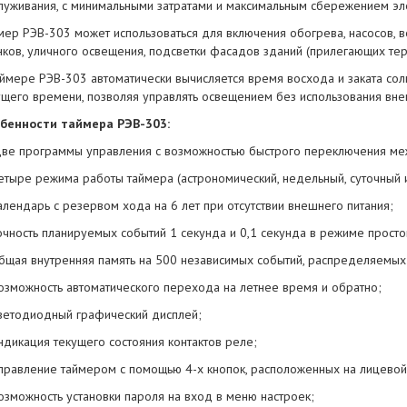
луживания, с минимальными затратами и максимальным сбережением эл
мер РЭВ-303 может использоваться для включения обогрева, насосов, 
нков, уличного освещения, подсветки фасадов зданий (прилегающих терр
аймере РЭВ-303 автоматически вычисляется время восхода и заката со
ущего времени, позволяя управлять освещением без использования вне
бенности таймера РЭВ-303:
ве программы управления с возможностью быстрого переключения ме
етыре режима работы таймера (астрономический, недельный, суточный и
алендарь с резервом хода на 6 лет при отсутствии внешнего питания;
очность планируемых событий 1 секунда и 0,1 секунда в режиме просто
бщая внутренняя память на 500 независимых событий, распределяемы
озможность автоматического перехода на летнее время и обратно;
ветодиодный графический дисплей;
ндикация текущего состояния контактов реле;
правление таймером с помощью 4-х кнопок, расположенных на лицевой
озможность установки пароля на вход в меню настроек;