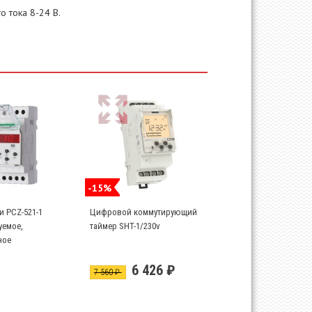
о тока 8-24 В.
-15%
и PCZ-521-1
Цифровой коммутирующий
емое,
таймер SHT-1/230v
ное
6 426 ₽
7 560 ₽