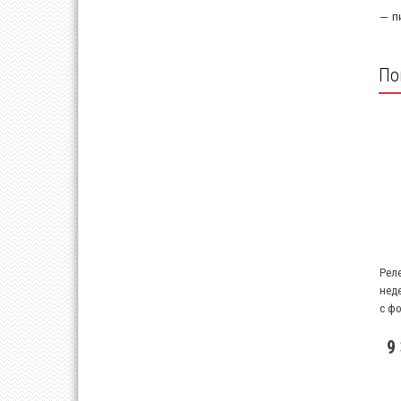
— п
По
Рел
нед
с ф
нап
9