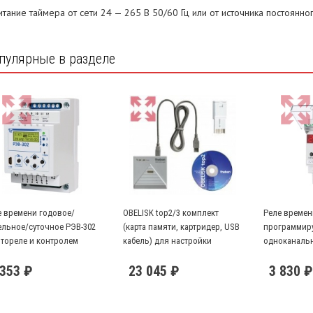
итание таймера от сети 24 — 265 В 50/60 Гц или от источника постоянног
пулярные в разделе
е времени годовое/
OBELISK top2/3 комплект
Реле времен
ельное/суточное РЭВ-302
(карта памяти, картридер, USB
программиру
отореле и контролем
кабель) для настройки
одноканаль
ряжения
приборов серии top2/3
 353 ₽
23 045 ₽
3 830 ₽
(Windows 2000/XP/Vista/7/8)