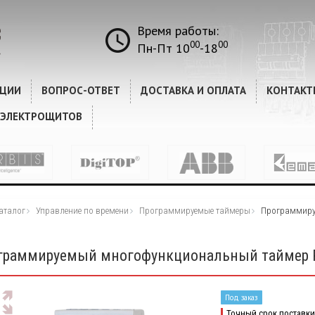
Время работы:
00
00
Пн-Пт 10
-18
КЦИИ
ВОПРОС-ОТВЕТ
ДОСТАВКА И ОПЛАТА
КОНТАКТ
 ЭЛЕКТРОЩИТОВ
аталог
Управление по времени
Программируемые таймеры
Программиру
граммируемый многофункциональный таймер Р
Под заказ
Точный срок поставки 