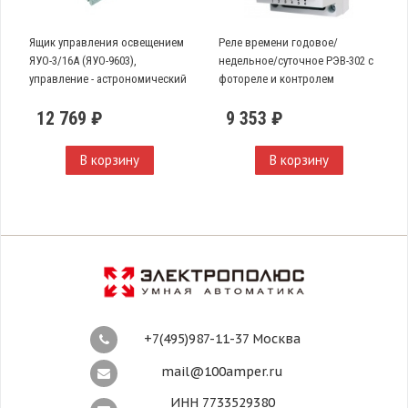
Ящик управления освещением
Реле времени годовое/
ЯУО-3/16А (ЯУО-9603),
недельное/суточное РЭВ-302 с
управление - астрономический
фотореле и контролем
таймер PCZ-525-1, трехфазный,
напряжения
12 769 ₽
9 353 ₽
16А
В корзину
В корзину
+7(495)987-11-37 Москва
mail@100amper.ru
ИНН 7733529380