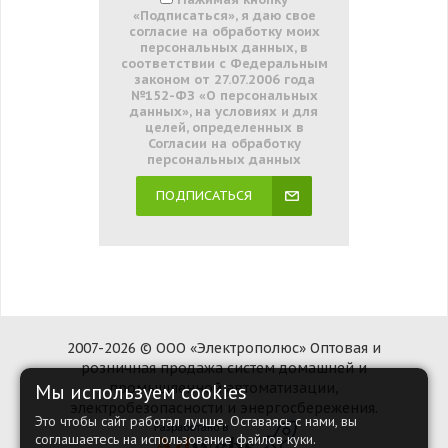
«Подписаться», я даю свое
согласие на обработку моих
персональных данных, в
соответствии с Федеральным
законом от 27.07.2006 года
№152-ФЗ «О персональных
данных», на условиях и для
целей, определенных в
Согласии на обработку
персональных данных
ПОДПИСАТЬСЯ
2007-2026 © ООО «Электрополюс» Оптовая и
розничная продажа систем домашней и
Мы используем cookies
промышленной автоматизации,
электробезопасности и энергосбережения.
Это чтобы сайт работал лучше. Оставаясь с нами, вы
соглашаетесь на использование файлов куки.