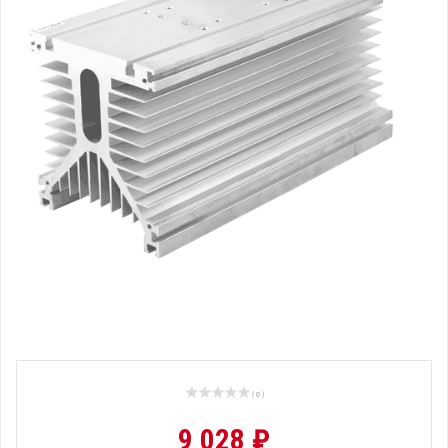
( 0 )
9 028 ₽