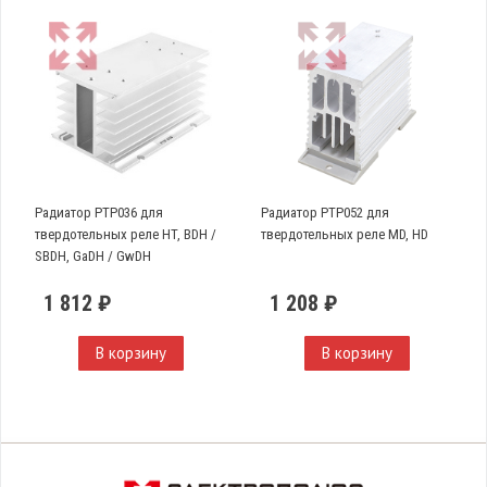
Радиатор PTP036 для
Радиатор PTP052 для
твердотельных реле HT, BDH /
твердотельных реле MD, HD
SBDH, GaDH / GwDH
1 812 ₽
1 208 ₽
В корзину
В корзину