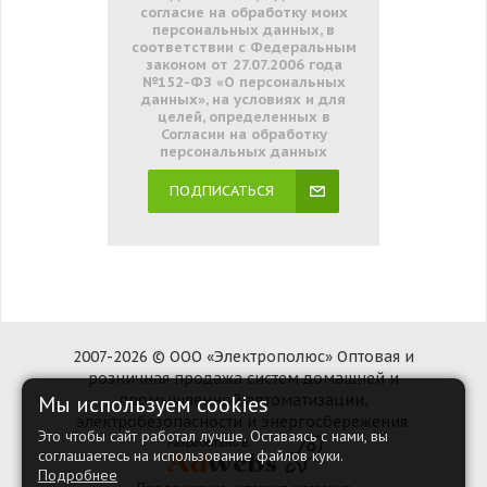
согласие на обработку моих
персональных данных, в
соответствии с Федеральным
законом от 27.07.2006 года
№152-ФЗ «О персональных
данных», на условиях и для
целей, определенных в
Согласии на обработку
персональных данных
ПОДПИСАТЬСЯ
2007-2026 © ООО «Электрополюс» Оптовая и
розничная продажа систем домашней и
Мы используем cookies
промышленной автоматизации,
электробезопасности и энергосбережения.
Это чтобы сайт работал лучше. Оставаясь с нами, вы
соглашаетесь на использование файлов куки.
Подробнее