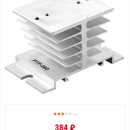
( 13 )
384 ₽