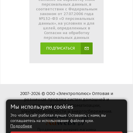
персональных данных, в
соответствии с Федеральным
законом от 27.07.2006 года
№152-ФЗ «О персональных
данных», на условиях и для
целей, определенных в
Согласии на обработку
персональных данных
ПОДПИСАТЬСЯ
2007-2026 © ООО «Электрополюс» Оптовая и
розничная продажа систем домашней и
Мы используем cookies
промышленной автоматизации,
электробезопасности и энергосбережения.
Это чтобы сайт работал лучше. Оставаясь с нами, вы
соглашаетесь на использование файлов куки.
Подробнее
Продвижение интернет-магазина