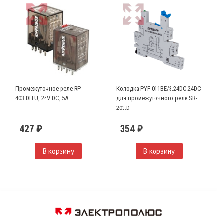
Промежуточное реле RP-
Колодка PYF-011BE/3.24DC.24DC
403.DLTU, 24V DC, 5A
для промежуточного реле SR-
203.D
427 ₽
354 ₽
В корзину
В корзину