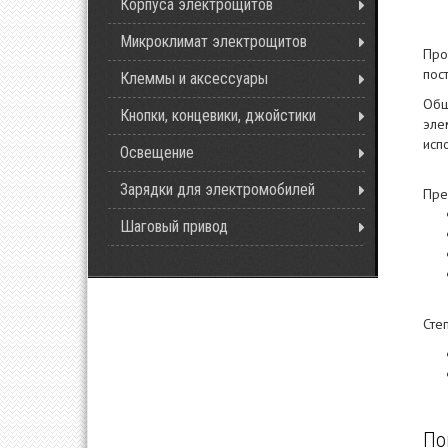
Корпуса электрощитов
Микроклимат электрощитов
Про
пос
Клеммы и аксессуары
Общ
Кнопки, концевики, джойстики
эле
исп
Освещение
Зарядки для электромобилей
Пре
Шаговый привод
Сте
По