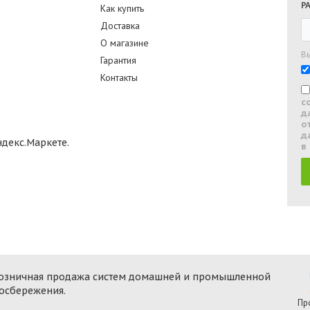
Р
Как купить
Доставка
О магазине
В
Гарантия
Контакты
с
д
о
д
в
 розничная продажа систем домашней и промышленной
госбережения.
Пр