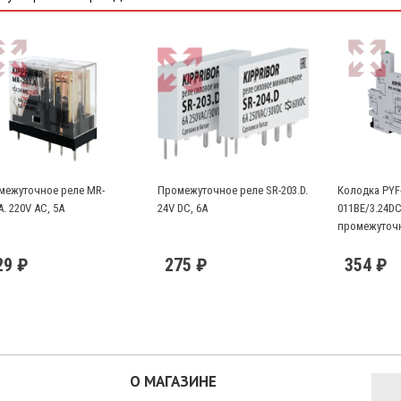
межуточное реле MR-
Промежуточное реле SR-203.D.
Колодка PYF
A. 220V AC, 5A
24V DC, 6A
011BE/3.24D
промежуточн
203.D
29 ₽
275 ₽
354 ₽
О МАГАЗИНЕ