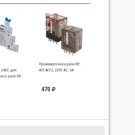
-
Промежуточное реле RP-
C.24DC для
407.ALTU, 220V AC, 5A
ого реле SR-
470 ₽