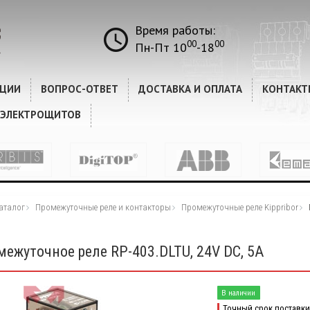
Время работы:
00
00
Пн-Пт 10
-18
КЦИИ
ВОПРОС-ОТВЕТ
ДОСТАВКА И ОПЛАТА
КОНТАКТ
 ЭЛЕКТРОЩИТОВ
аталог
Промежуточные реле и контакторы
Промежуточные реле Kippribor
межуточное реле RP-403.DLTU, 24V DC, 5A
В наличии
Точный срок поставки 