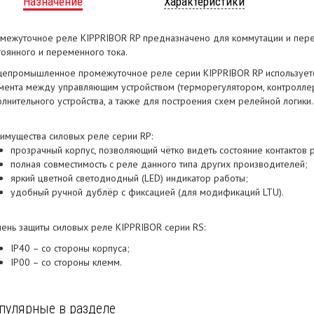
Назначение
Характеристики
межуточное реле KIPPRIBOR RP предназначено для коммутации и пере
тоянного и переменного тока.
епромышленное промежуточное реле серии KIPPRIBOR RP используется
мента между управляющим устройством (терморегулятором, контролле
олнительного устройства, а также для построения схем релейной логики.
имущества силовых реле серии RP:
прозрачный корпус, позволяющий чётко видеть состояние контактов 
полная совместимость с реле данного типа других производителей;
яркий цветной светодиодный (LED) индикатор работы;
удобный ручной дублёр с фиксацией (для модификаций LTU).
пень защиты силовых реле KIPPRIBOR серии RS:
IP40 – со стороны корпуса;
IP00 – со стороны клемм.
пулярные в разделе