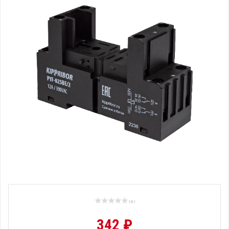
( 0 )
342 ₽