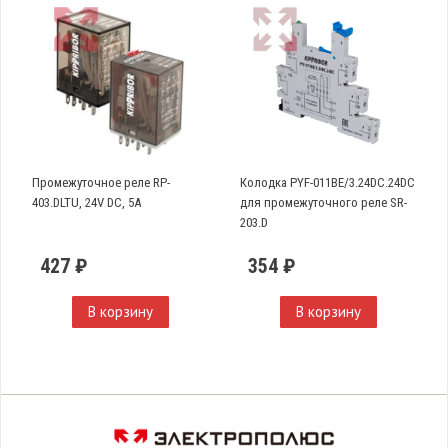
Промежуточное реле RP-
Колодка PYF-011BE/3.24DC.24DC
403.DLTU, 24V DC, 5A
для промежуточного реле SR-
203.D
427 ₽
354 ₽
В корзину
В корзину