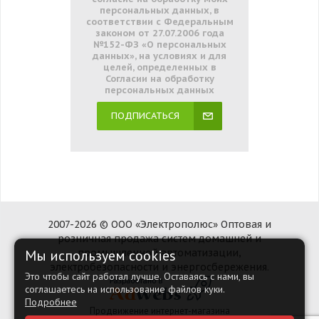
персональных данных, в
соответствии с Федеральным
законом от 27.07.2006 года
№152-ФЗ «О персональных
данных», на условиях и для
целей, определенных в
Согласии на обработку
персональных данных
ПОДПИСАТЬСЯ
2007-2026 © ООО «Электрополюс» Оптовая и
розничная продажа систем домашней и
Мы используем cookies
промышленной автоматизации,
электробезопасности и энергосбережения.
Это чтобы сайт работал лучше. Оставаясь с нами, вы
соглашаетесь на использование файлов куки.
Подробнее
Продвижение интернет-магазина