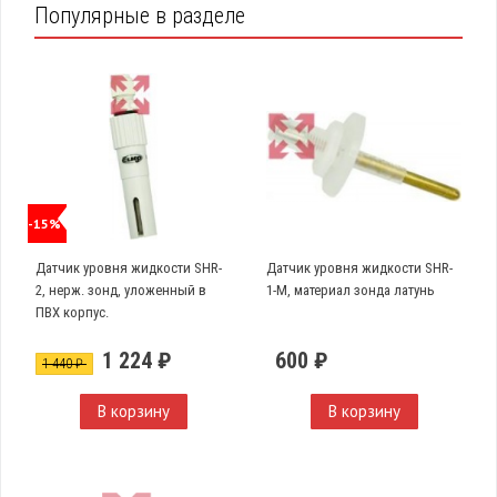
Популярные в разделе
-15%
Датчик уровня жидкости SHR-
Датчик уровня жидкости SHR-
2, нерж. зонд, уложенный в
1-M, материал зонда латунь
ПВХ корпус.
1 224 ₽
600 ₽
1 440 ₽
В корзину
В корзину