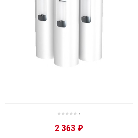
( 0 )
2 363 ₽