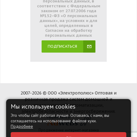
персональных данных, в
соответствии с Федеральным
законом от 27.07.2006 года
№152-ФЗ «О персональных
данных», на условиях и для
целей, определенных в
Согласии на обработку
персональных данных
ПОДПИСАТЬСЯ
2007-2026 © ООО «Электрополюс» Оптовая и
розничная продажа систем домашней и
Мы используем cookies
промышленной автоматизации,
электробезопасности и энергосбережения.
Это чтобы сайт работал лучше. Оставаясь с нами, вы
соглашаетесь на использование файлов куки.
Подробнее
Продвижение интернет-магазина
Наверх