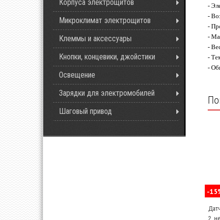
Корпуса электрощитов
- Эл
- Во
Микроклимат электрощитов
- Пр
- Ма
Клеммы и аксессуары
- Вес
Кнопки, концевики, джойстики
- Те
- Об
Освещение
Зарядки для электромобилей
По
Шаговый привод
-15
Дат
2, н