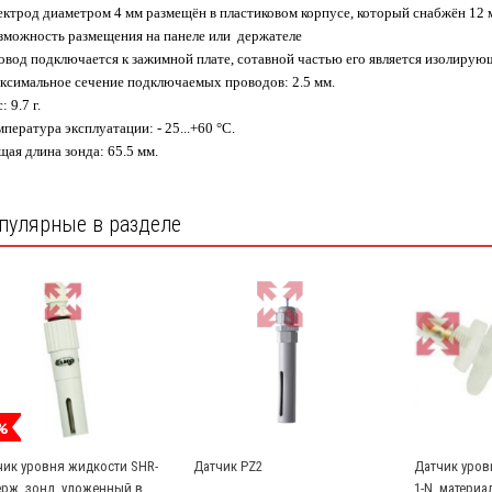
ектрод диаметром 4 мм размещён в пластиковом корпусе, который снабжён 12 м
зможность размещения на панеле или держателе
овод подключается к зажимной плате, сотавной частью его является изолирую
ксимальное сечение подключаемых проводов: 2.5 мм.
: 9.7 г.
мпература эксплуатации: - 25...+60 °C.
щая длина зонда: 65.5 мм.
пулярные в разделе
%
чик уровня жидкости SHR-
Датчик PZ2
Датчик уров
ерж. зонд, уложенный в
1-N, материа