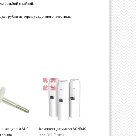
м резьбой с гайкой.
щая трубка из термоусадочного пластика.
ня жидкости SHR-
Комплект датчиков SONDAS
л зонда
для EBR (3 шт.)