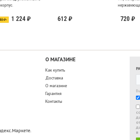
корпус.
нержавеюща
1 224 ₽
612 ₽
720 ₽
40 ₽
О МАГАЗИНЕ
Р
Как купить
Доставка
О магазине
В
Гарантия
Контакты
с
д
о
д
в