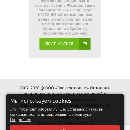
персональных данных, в
соответствии с Федеральным
законом от 27.07.2006 года
№152-ФЗ «О персональных
данных», на условиях и для
целей, определенных в
Согласии на обработку
персональных данных
ПОДПИСАТЬСЯ
2007-2026 © ООО «Электрополюс» Оптовая и
розничная продажа систем домашней и
Мы используем cookies
промышленной автоматизации,
электробезопасности и энергосбережения.
Это чтобы сайт работал лучше. Оставаясь с нами, вы
соглашаетесь на использование файлов куки.
Подробнее
Продвижение интернет-магазина
Наверх