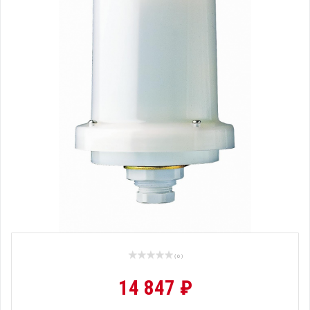
( 0 )
14 847 ₽