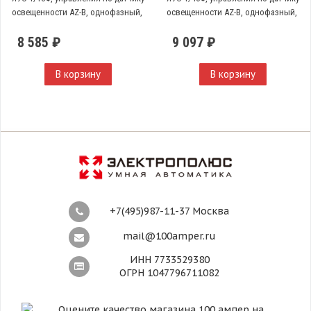
освещенности AZ-B, однофазный,
освещенности AZ-B, однофазный,
32А
40А
8 585 ₽
9 097 ₽
В корзину
В корзину
+7(495)987-11-37 Москва
mail@100amper.ru
ИНН 7733529380
ОГРН 1047796711082