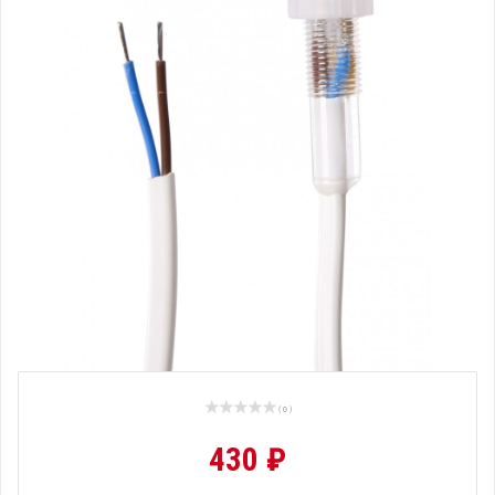
( 0 )
430 ₽