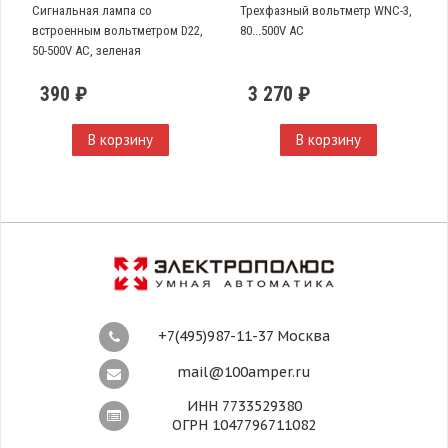
Сигнальная лампа со
Трехфазный вольтметр WNC-3,
встроенным вольтметром D22,
80...500V AC
50-500V AC, зеленая
390 ₽
3 270 ₽
В корзину
В корзину
+7(495)987-11-37 Москва
mail@100amper.ru
ИНН 7733529380
ОГРН 1047796711082