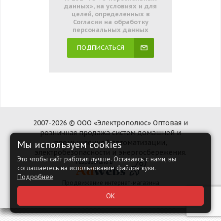
данных», на условиях и для
целей, определенных в
Согласии на обработку
персональных данных
ПОДПИСАТЬСЯ
2007-2026 © ООО «Электрополюс» Оптовая и
розничная продажа систем домашней и
Мы используем cookies
промышленной автоматизации,
электробезопасности и энергосбережения.
Это чтобы сайт работал лучше. Оставаясь с нами, вы
соглашаетесь на использование файлов куки.
Подробнее
Продвижение интернет-магазина
Наверх
ОК