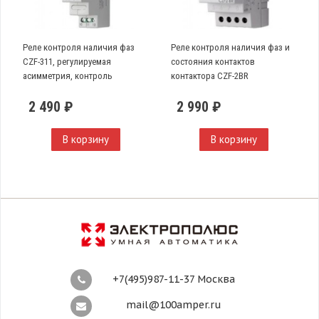
Реле контроля наличия фаз
Реле контроля наличия фаз и
CZF-311, регулируемая
состояния контактов
асимметрия, контроль
контактора CZF-2BR
нижнего значения
2 490 ₽
2 990 ₽
напряжения
В корзину
В корзину
+7(495)987-11-37 Москва
mail@100amper.ru