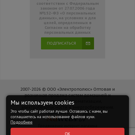
соответствии с Федеральным
законом от 27.07.2006 года
№152-ФЗ «О персональных
данных», на условиях и для
целей, определенных в
Согласии на обработку
персональных данных
ПОДПИСАТЬСЯ
2007-2026 © ООО «Электрополюс» Оптовая и
розничная продажа систем домашней и
Мы используем cookies
промышленной автоматизации,
электробезопасности и энергосбережения.
Это чтобы сайт работал лучше. Оставаясь с нами, вы
соглашаетесь на использование файлов куки.
Подробнее
Продвижение интернет-магазина
Наверх
ОК