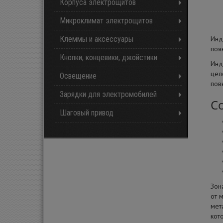
Корпуса электрощитов
Микроклимат электрощитов
Клеммы и аксессуары
Инд
поя
Кнопки, концевики, джойстики
Инд
цел
Освещение
пов
Зарядки для электромобилей
С
Шаговый привод
Зон
от 
мет
кот