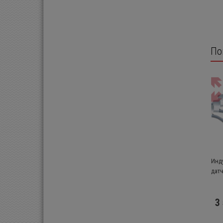
По
Инд
датч
3