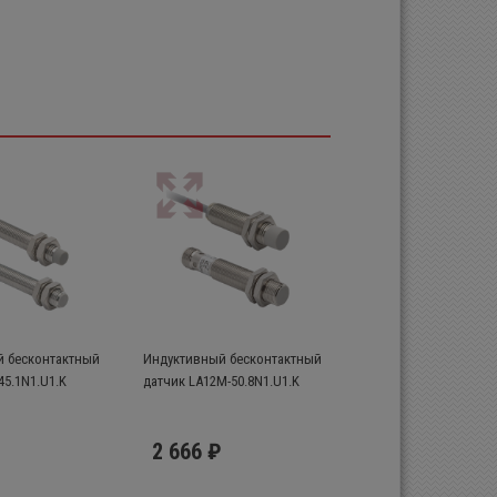
 бесконтактный
Индуктивный бесконтактный
45.1N1.U1.K
датчик LA12M-50.8N1.U1.K
2 666 ₽