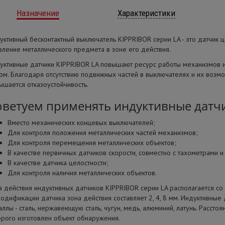
Назначение
Характеристики
уктивный бесконтактный выключатель KIPPRIBOR серии LA - это датчик
вление металлического предмета в зоне его действия.
уктивные датчики KIPPRIBOR LA повышают ресурс работы механизмов 
ом. Благодаря отсутствию подвижных частей в выключателях и их возмож
ышается отказоустойчивость.
оветуем применять индуктивные датчи
Вместо механических концевых выключателей;
Для контроля положения металлических частей механизмов;
Для контроля перемещения металлических объектов;
В качестве первичных датчиков скорости, совместно с тахометрами и
В качестве датчика целостности;
Для контроля наличия металлических объектов.
а действия индуктивных датчиков KIPPRIBOR серии LA располагается со 
модификации датчика зона действия составляет 2, 4, 8 мм. Индуктивные
аллы - сталь, нержавеющую сталь, чугун, медь, алюминий, латунь. Расстоя
орого изготовлен объект обнаружения.