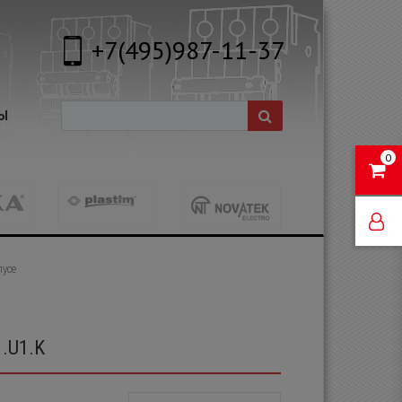
+7(495)987-11-37
Ы
0
усе
.U1.K