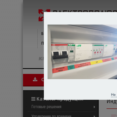
ХАРАКТЕРИСТИКИ
КОММЕНТАРИИ
БРЕНДЫ
СТАТЬИ
НОВОСТИ
А
ПОЛИТИКА
СОГЛАШЕНИЕ
СБОРКА
К
Скачать прайс-лист
И
Не 
Каталог продукции
Инд
Готовые решения
Управление по времени