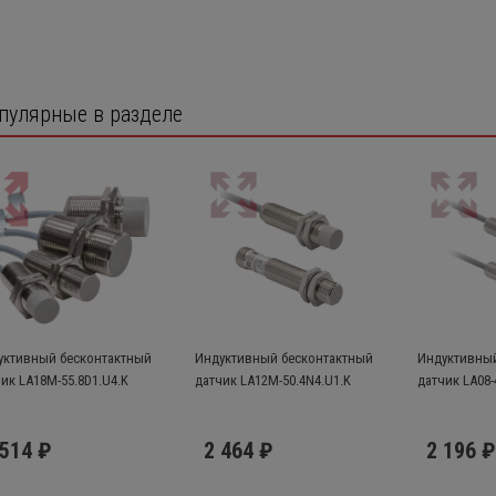
пулярные в разделе
уктивный бесконтактный
Индуктивный бесконтактный
Индуктивный
ик LA18M-55.8D1.U4.K
датчик LA12M-50.4N4.U1.K
датчик LA08-
 514 ₽
2 464 ₽
2 196 ₽