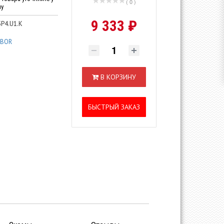
( 0 )
ну
9 333 ₽
P4.U1.K
IBOR
В КОРЗИНУ
БЫСТРЫЙ ЗАКАЗ