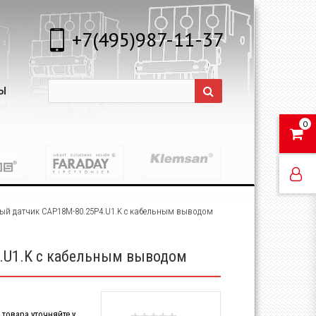
+7(495)987-11-37
Ы
0
ый датчик CAP18M-80.25P4.U1.K с кабельным выводом
.U1.K с кабельным выводом
товара уточняйте у