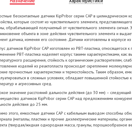
Назначение
Характеристики
остные бесконтактные датчики KipPribor серии CAP в цилиндрическом 
ройства, которые состоят из чувствительного элемента, представляюще
мы, обрабатывающей получаемый от чувствительного элемента сигнал. Э
никновение объекта в зоне действия чувствительного элемента и выда
мент датчика, изменяя его состояние. Датчики изготовлены в корпусе из 
пус датчиков KipPribor CAP изготовлен из PBT-пластика, относящегося к
менение PBT-пластика наделяет корпус такими характеристиками, как: в
пературного расширения, стойкость к органическим растворителям, сла
отовления изделий из реактопласта происходит скрепление молекулярно
окие прочностные характеристики и термостойкость. Таким образом, емк
плуатироваться в сложных условиях, обладают повышенной стойкостью к
ператур и агрессивных сред.
окое значение расстояний дальности действия (до 30 мм) – следующи
имущество датчиков KipPribor серии CAP над предложениями конкурентов
ьности действия до 25 мм.
имо этого, емкостные датчики CAP c кабельным выводом способны обна
ериала (металлы, пластики и прочие диэлектрические материалы, органик
екта (твердая/жидкая однородная масса, гранулы, порошкообразное вещ