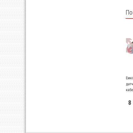
По
Емк
датч
каб
8