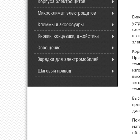
Корпуса электрощитов
Микроклимат электрощитов
Емк
уст
Клеммы и аксессуары
схе
воз
Кнопки, концевики, джойстики
эле
Освещение
Кор
При
Зарядки для электромобилей
тем
изг
Шаговый привод
выс
экс
тем
Выс
пре
дал
Пом
мат
объ