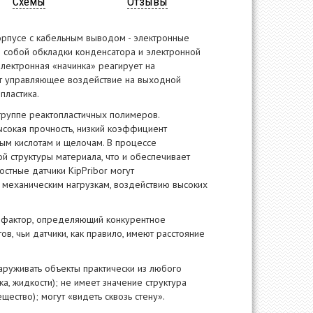
Схемы
Отзывы
корпусе c кабельным выводом - электронные
го собой обкладки конденсатора и электронной
лектронная «начинка» реагирует на
ет управляющее воздействие на выходной
пластика.
 группе реактопластичных полимеров.
ысокая прочность, низкий коэффициент
бым кислотам и щелочам. В процессе
й структуры материала, что и обеспечивает
остные датчики KipРribor могут
 механическим нагрузкам, воздействию высоких
й фактор, определяющий конкурентное
, чьи датчики, как правило, имеют расстояние
руживать объекты практически из любого
а, жидкости); не имеет значение структура
ество); могут «видеть сквозь стену».