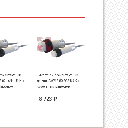
есконтактный
Емкостной бесконтактный
-80.16N4.U1.K с
датчик CAP18-80.8C2.U9.K с
выводом
кабельным выводом
8 723 ₽