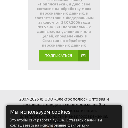
«Подписаться», я даю свое
согласие на обработку моих
персональных данных, в
соответствии с Федеральным
законом от 27.07.2006 года
№152-ФЗ «О персональных
данных», на условиях и для
целей, определенных в
Согласии на обработку
персональных данных
ПОДПИСАТЬСЯ
2007-2026 © ООО «Электрополюс» Оптовая и
розничная продажа систем домашней и
Мы используем cookies
промышленной автоматизации,
электробезопасности и энергосбережения.
Это чтобы сайт работал лучше. Оставаясь с нами, вы
соглашаетесь на использование файлов куки.