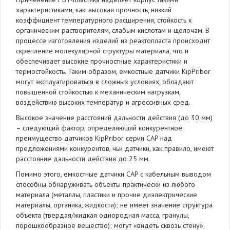
характеристиками, как: высокая прочность, низкий
коэффициент температурного расширения, стойкость к
органическим растворителям, слабым кислотам и щелочам. В
процессе изготовления изделий из реактопласта происходит
скрепление молекулярной структуры материала, что и
обеспечивает высокие прочностные характеристики и
термостойкость. Таким образом, емкостные датчики KipРribor
могут эксплуатироваться в сложных условиях, обладают
повышенной стойкостью к механическим нагрузкам,
воздействию высоких температур и агрессивных сред.
Высокое значение расстояний дальности действия (до 30 мм)
– следующий фактор, определяющий конкурентное
преимущество датчиков KipPribor серии CAP над
предложениями конкурентов, чьи датчики, как правило, имеют
расстояние дальности действия до 25 мм.
Помимо этого, емкостные датчики CAP c кабельным выводом
способны обнаруживать объекты практически из любого
материала (металлы, пластики и прочие диэлектрические
материалы, органика, жидкости); не имеет значение структура
объекта (твердая/жидкая однородная масса, гранулы,
порошкообразное вещество); могут «видеть сквозь стену».