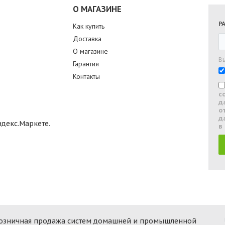
О МАГАЗИНЕ
Р
Как купить
Доставка
О магазине
В
Гарантия
Контакты
с
д
о
д
в
 розничная продажа систем домашней и промышленной