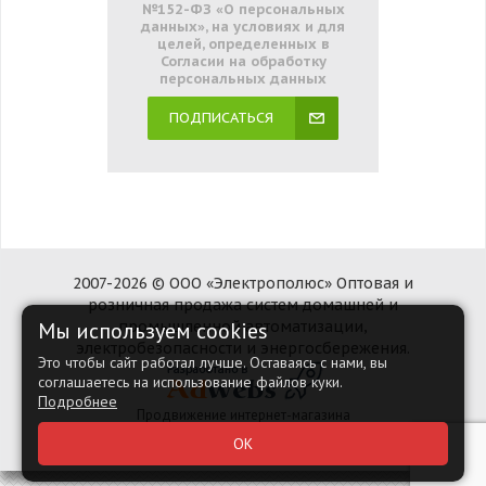
№152-ФЗ «О персональных
данных», на условиях и для
целей, определенных в
Согласии на обработку
персональных данных
ПОДПИСАТЬСЯ
2007-2026 © ООО «Электрополюс» Оптовая и
розничная продажа систем домашней и
Мы используем cookies
промышленной автоматизации,
электробезопасности и энергосбережения.
Это чтобы сайт работал лучше. Оставаясь с нами, вы
соглашаетесь на использование файлов куки.
Подробнее
Продвижение интернет-магазина
Наверх
ОК