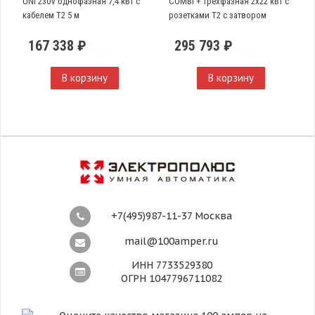
UNI 230V однофазная 7,4 кВт с
COMBI + трехфазная 2х22 кВт с
кабелем T2 5 м
розетками T2 с затвором
167 338 ₽
295 793 ₽
В корзину
В корзину
+7(495)987-11-37 Москва
mail@100amper.ru
ИНН 7733529380
ОГРН 1047796711082