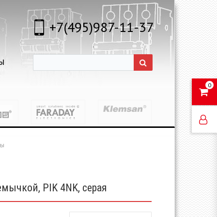
+7(495)987-11-37
Ы
0
мы
емычкой, PIK 4NK, серая