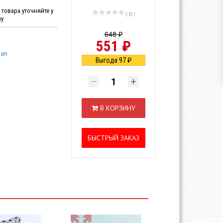
товара уточняйте у
( 0 )
ну
648 ₽
551 ₽
san
Выгода 97 ₽
В КОРЗИНУ
БЫСТРЫЙ ЗАКАЗ