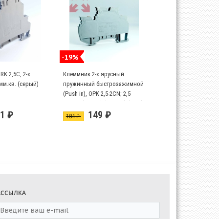
-19%
K 2,5C, 2-х
Клеммник 2-х ярусный
мм.кв. (серый)
пружинный быстрозажимной
(Push in), OPK 2,5-2CN; 2,5
мм.кв. (серый) (новый) (1782)
1 ₽
149 ₽
184 ₽
АССЫЛКА