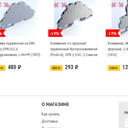
%
-19%
-19%
мма пружинная на DIN-
Клеммник 3-х ярусный
Клеммник, MR
у OPK-3/2,5,
пружинный быстрозажимной
ярусный, 2,5
уровневая, L+N+PE (1872)
(Push in), OPK 2,5-3C; 2,5 мм.кв.
(1612)
(серый) (1852)
480 ₽
293 ₽
12
2 ₽
362 ₽
150 ₽
О МАГАЗИНЕ
Р
Как купить
Доставка