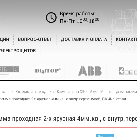
Время работы:
00
00
Пн-Пт 10
-18
КЦИИ
ВОПРОС-ОТВЕТ
ДОСТАВКА И ОПЛАТА
КОНТАКТ
 ЭЛЕКТРОЩИТОВ
аталог
Клеммы и аксессуары
Клемники на DIN-рейку
Многоярусные клем
лемма проходная 2-х ярусная 4мм.кв., с внутр.перемычкой, PIK 4NK, серая
ма проходная 2-х ярусная 4мм.кв., с внутр.пер
Под заказ