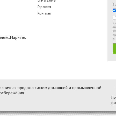
О магазине
В
Гарантия
Контакты
с
д
о
д
в
 розничная продажа систем домашней и промышленной
госбережения.
Пр
ма