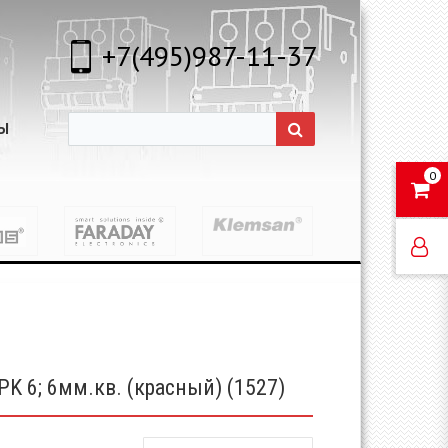
+7(495)987-11-37
Ы
0
K 6; 6мм.кв. (красный) (1527)