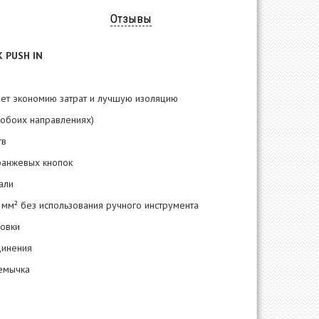
Отзывы
K PUSH IN
вает экономию затрат и лучшую изоляцию
 обоих направлениях)
тв
ранжевых кнопок
али
 мм² без использования ручного инструмента
ровки
динения
емычка