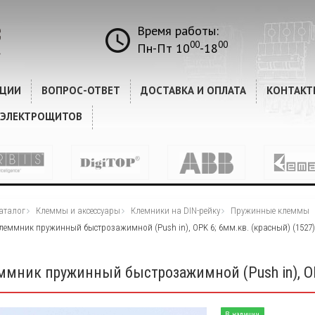
КОММЕНТАРИИ
Время работы:
00
00
Пн-Пт 10
-18
КЦИИ
ВОПРОС-ОТВЕТ
ДОСТАВКА И ОПЛАТА
КОНТАКТ
 ЭЛЕКТРОЩИТОВ
аталог
Клеммы и аксессуары
Клемники на DIN-рейку
Пружинные клеммы
леммник пружинный быстрозажимной (Push in), OPK 6; 6мм.кв. (красный) (1527)
ммник пружинный быстрозажимной (Push in), OP
В наличии