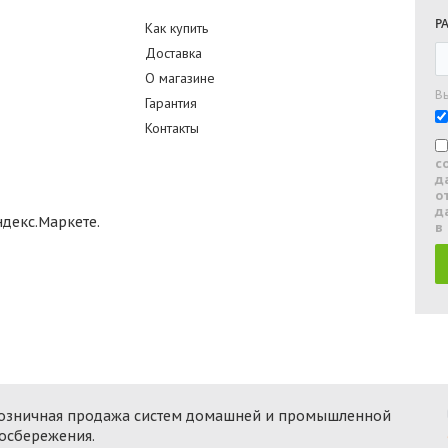
Р
Как купить
Доставка
О магазине
В
Гарантия
Контакты
с
д
о
д
в
 розничная продажа систем домашней и промышленной
госбережения.