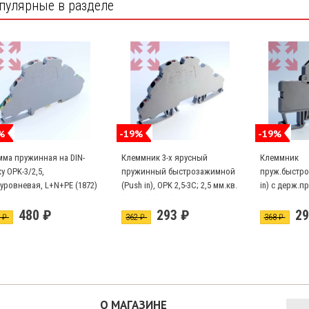
пулярные в разделе
%
-19%
-19%
мма пружинная на DIN-
Клеммник 3-х ярусный
Клеммник
у OPK-3/2,5,
пружинный быстрозажимной
пруж.быстро
уровневая, L+N+PE (1872)
(Push in), OPK 2,5-3C; 2,5 мм.кв.
in) с держ.пр
(серый) (1852)
мм.кв., OPK 2
480 ₽
293 ₽
29
(2482)
2 ₽
362 ₽
368 ₽
О МАГАЗИНЕ