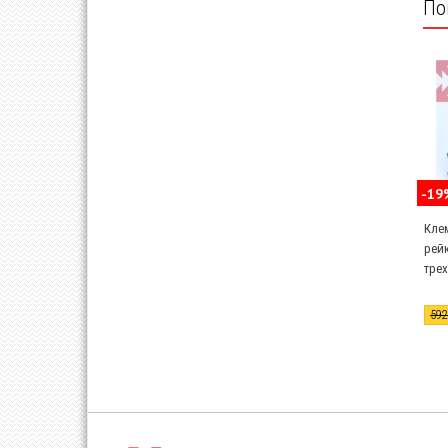
По
-19
Кле
рейк
трех
59