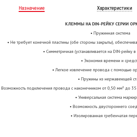
Назначение
Характеристики
КЛЕММЫ НА DIN-РЕЙКУ СЕРИИ O
P
• Пружинная система
• Не требует конечной пластины (обе стороны закрыты), обеспечи
• Симметричная (устанавливается на DIN-рейку в
• Экономия времени и средс
• Легкое извлечение провода с помощью о
• Пружины из нержавеющей ст
• Возможность подключения провода с наконечником от 0,50 мм² до 35
• Универсальная система марки
• Возможность двустороннего сое
• Изолированная гребенчатая пер