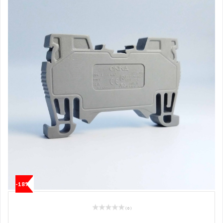
-18%
( 0 )