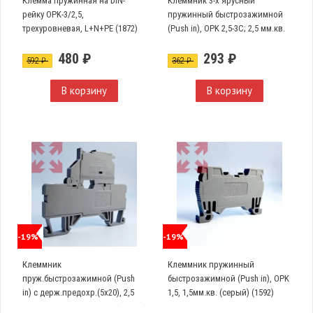
Клемма пружинная на DIN-
Клеммник 3-х ярусный
рейку OPK-3/2,5,
пружинный быстрозажимной
трехуровневая, L+N+PE (1872)
(Push in), OPK 2,5-3C; 2,5 мм.кв.
(серый) (1852)
480 ₽
293 ₽
592 ₽
362 ₽
В корзину
В корзину
-19%
-19%
Клеммник
Клеммник пружинный
пруж.быстрозажимной (Push
быстрозажимной (Push in), OPK
in) с держ.предохр.(5х20), 2,5
1,5, 1,5мм.кв. (серый) (1592)
мм.кв., OPK 2,5S; (серый) (2482)