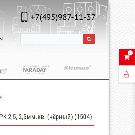
+7(495)987-11-37
Ы
0
04)
 2,5, 2,5мм.кв. (чёрный) (1504)