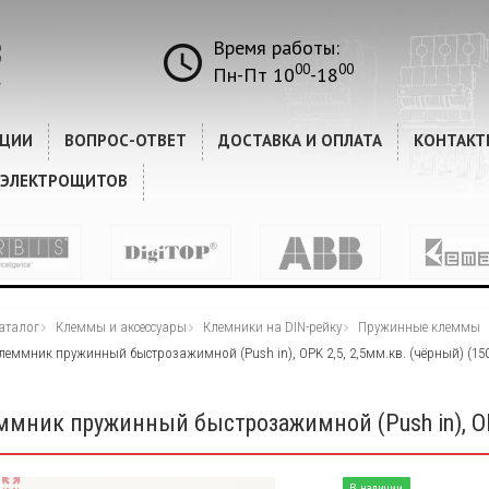
КОММЕНТАРИИ
Время работы:
00
00
Пн-Пт 10
-18
КЦИИ
ВОПРОС-ОТВЕТ
ДОСТАВКА И ОПЛАТА
КОНТАКТ
 ЭЛЕКТРОЩИТОВ
аталог
Клеммы и аксессуары
Клемники на DIN-рейку
Пружинные клеммы
леммник пружинный быстрозажимной (Push in), OPK 2,5, 2,5мм.кв. (чёрный) (15
ммник пружинный быстрозажимной (Push in), OPK
В наличии