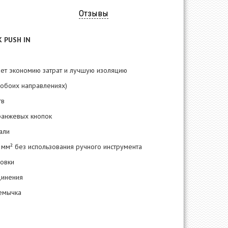
Отзывы
K PUSH IN
вает экономию затрат и лучшую изоляцию
 обоих направлениях)
тв
ранжевых кнопок
али
 мм² без использования ручного инструмента
ровки
динения
емычка