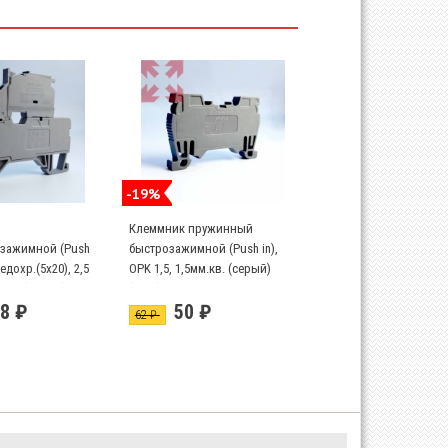
-19%
Клеммник пружинный
зажимной (Push
быстрозажимной (Push in),
едохр.(5х20), 2,5
OPK 1,5, 1,5мм.кв. (серый)
,5S; (серый)
(1592)
8 ₽
50 ₽
62 ₽