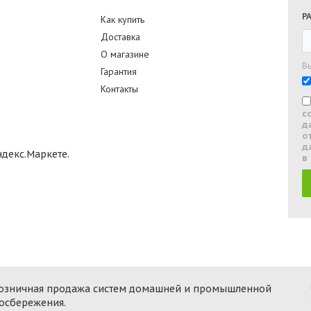
Р
Как купить
Доставка
О магазине
В
Гарантия
Контакты
с
д
о
д
в
 розничная продажа систем домашней и промышленной
госбережения.