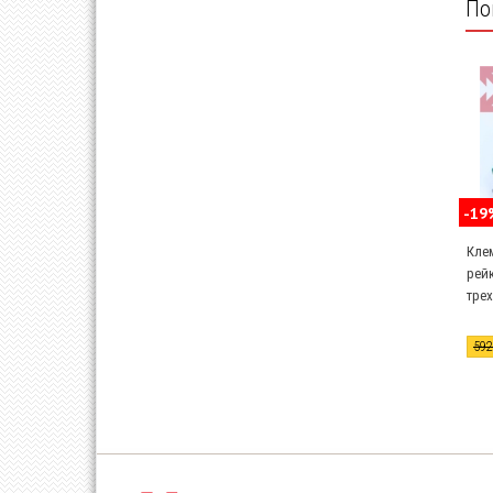
По
-19
Кле
рейк
трех
59