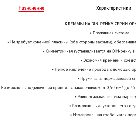
Назначение
Характеристики
КЛЕММЫ НА DIN-РЕЙКУ СЕРИИ O
P
• Пружинная система
• Не требует конечной пластины (обе стороны закрыты), обеспечи
• Симметричная (устанавливается на DIN-рейку в
• Экономия времени и средс
• Легкое извлечение провода с помощью о
• Пружины из нержавеющей ст
• Возможность подключения провода с наконечником от 0,50 мм² до 35
• Универсальная система марки
• Возможность двустороннего сое
• Изолированная гребенчатая пер