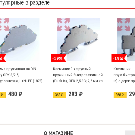
пулярные в разделе
%
-19%
-19%
мма пружинная на DIN-
Клеммник 3-х ярусный
Клеммник
у OPK-3/2,5,
пружинный быстрозажимной
пруж.быстро
уровневая, L+N+PE (1872)
(Push in), OPK 2,5-3C; 2,5 мм.кв.
in) с держ.пр
(серый) (1852)
мм.кв., OPK 2
480 ₽
293 ₽
29
(2482)
2 ₽
362 ₽
368 ₽
О МАГАЗИНЕ