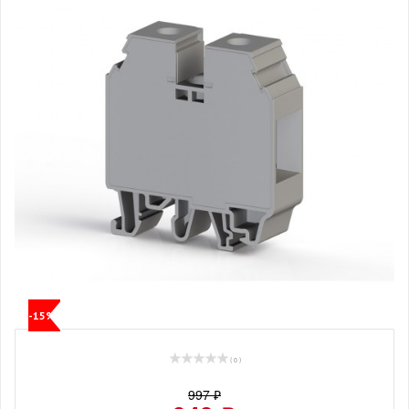
-15%
( 0 )
997 ₽