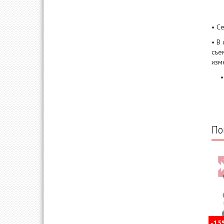
• С
• В
съе
изм
По
-15