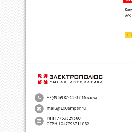
Кле
AVK 
13
+7(495)987-11-37 Москва
mail@100amper.ru
ИНН 7733529380
ОГРН 1047796711082