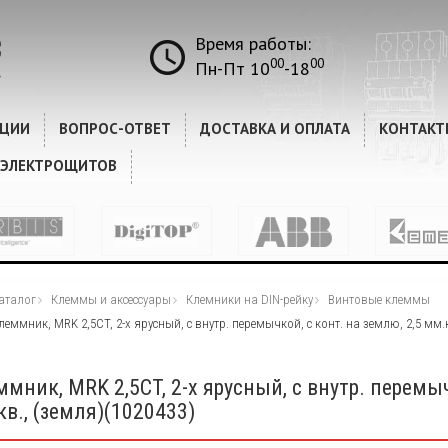
Время работы:
00
00
Пн-Пт 10
-18
КЦИИ
ВОПРОС-ОТВЕТ
ДОСТАВКА И ОПЛАТА
КОНТАКТ
 ЭЛЕКТРОЩИТОВ
аталог
Клеммы и аксессуары
Клемники на DIN-рейку
Винтовые клеммы
леммник, MRK 2,5CT, 2-х ярусный, с внутр. перемычкой, с конт. на землю, 2,5 мм.к
мник, MRK 2,5CT, 2-х ярусный, с внутр. перемыч
в., (земля)(1020433)