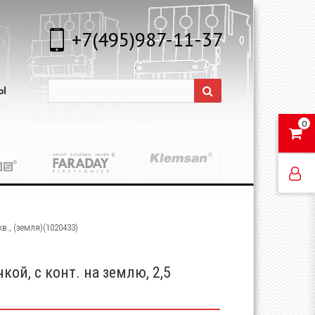
+7(495)987-11-37
Ы
0
в., (земля)(1020433)
кой, с конт. на землю, 2,5