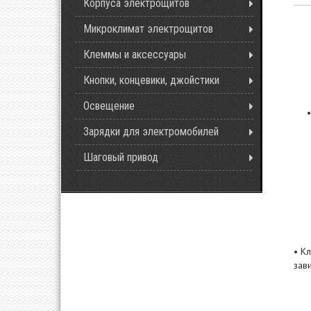
Корпуса электрощитов
Микроклимат электрощитов
Клеммы и аксессуары
Кнопки, концевики, джойстики
Освещение
Зарядки для электромобилей
Шаговый привод
• К
зав