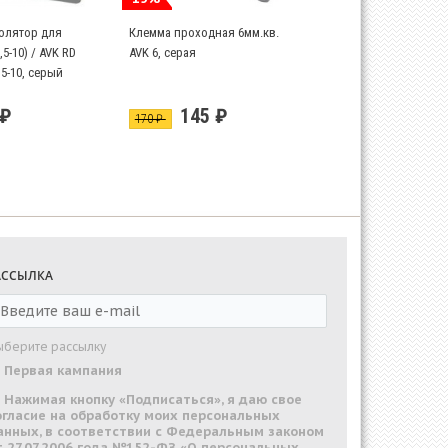
олятор для
Клемма проходная 6мм.кв.
5-10) / AVK RD
AVK 6, серая
2,5-10, серый
 ₽
145 ₽
170 ₽
АССЫЛКА
ыберите рассылку
Первая кампания
Нажимая кнопку «Подписаться», я даю свое
огласие на обработку моих персональных
анных, в соответствии с Федеральным законом
т 27.07.2006 года №152-ФЗ «О персональных