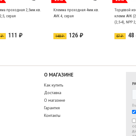
мма проходная 2,5мм.кв.
Клемма проходная 4мм.кв.
Торцевой из
2,5, серая
AVK 4, серая
клемм AVK (2,
(2,5-4), NPP 
111 ₽
126 ₽
48
1 ₽
148 ₽
57 ₽
О МАГАЗИНЕ
Р
Как купить
Доставка
О магазине
В
Гарантия
Контакты
с
д
о