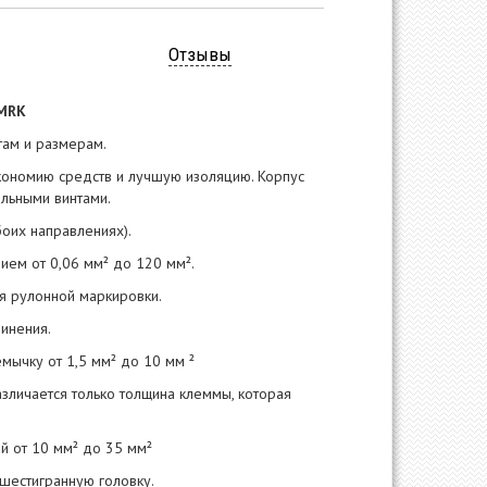
Отзывы
MRK
ам и размерам.
экономию средств и лучшую изоляцию. Корпус
альными винтами.
боих направлениях).
ием от 0,06 мм² до 120 мм².
ия рулонной маркировки.
инения.
мычку от 1,5 мм² до 10 мм ²
зличается только толщина клеммы, которая
ий от 10 мм² до 35 мм²
 шестигранную головку.